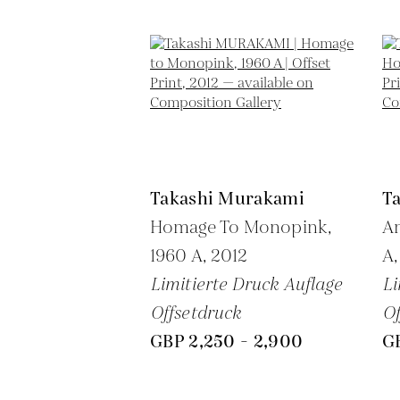
Takashi Murakami
T
Homage To Monopink,
An
1960 A,
2012
A
Limitierte Druck Auflage
Li
Offsetdruck
Of
GBP 2,250 - 2,900
G