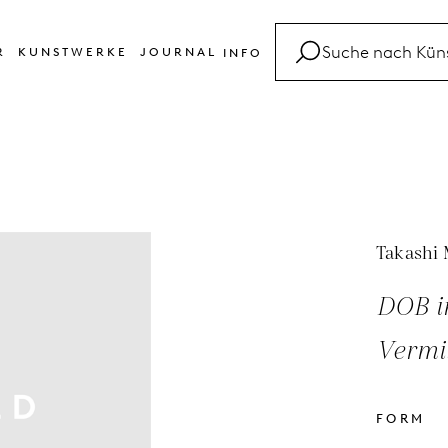
R
KUNSTWERKE
JOURNAL
INFO
FAQ
Glossar
Kontakt
Takashi
DOB i
Vermil
FORM