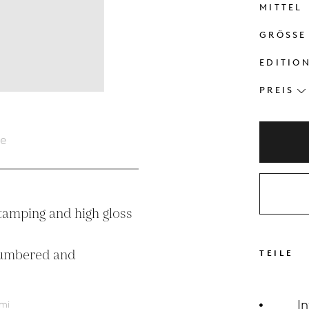
MITTEL
GRÖSSE
EDITIO
PREIS
le
tamping and high gloss 
numbered and 
TEILE
I
mi