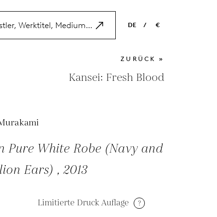
DE
/
€
EN
USD
ZURÜCK »
NL
EUR
Kansei: Fresh Blood
ES
GBP
FR
 Murakami
DE
n Pure White Robe (Navy and
ion Ears) , 2013
Limitierte Druck Auflage
?