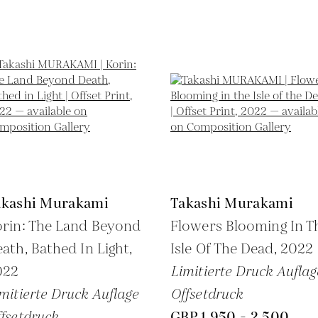
akashi Murakami
Takashi Murakami
rin: The Land Beyond
Flowers Blooming In T
ath, Bathed In Light,
Isle Of The Dead,
2022
022
Limitierte Druck Auflag
mitierte Druck Auflage
Offsetdruck
fsetdruck
GBP 1,950 - 2,500