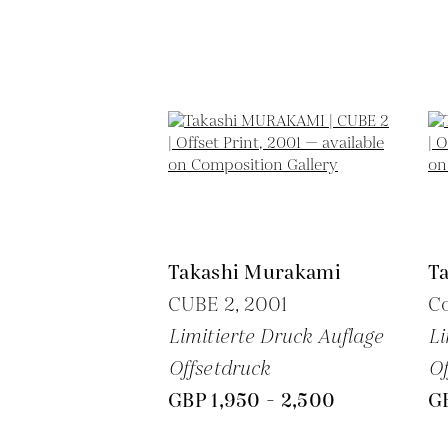
Takashi Murakami
T
CUBE 2,
2001
C
Limitierte Druck Auflage
Li
Offsetdruck
Of
GBP 1,950 - 2,500
GB