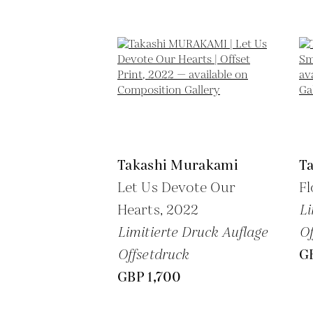
Takashi Murakami
T
Let Us Devote Our
Fl
Hearts,
2022
Li
Limitierte Druck Auflage
Of
Offsetdruck
G
GBP 1,700