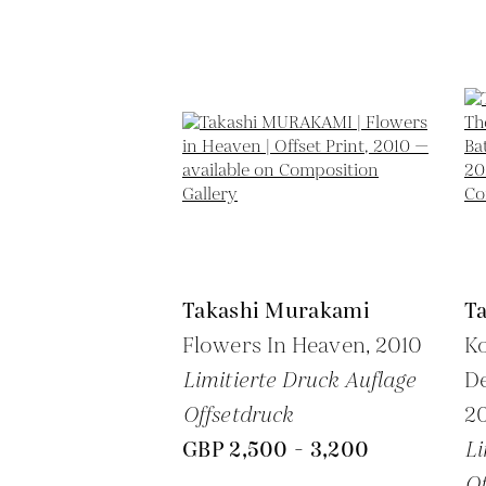
Takashi Murakami
T
Flowers In Heaven,
2010
Ko
Limitierte Druck Auflage
De
Offsetdruck
2
GBP 2,500 - 3,200
Li
Of