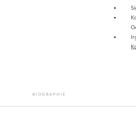
Si
K
G
I
K
BIOGRAPHIE