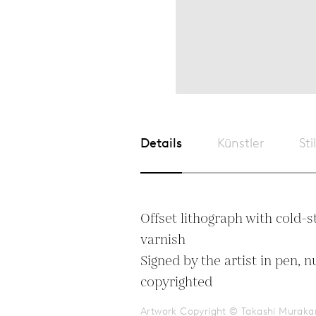
Details
Künstler
Sti
Offset lithograph with cold-s
varnish

Signed by the artist in pen, 
copyrighted
Artwork Copyright © Takashi Muraka