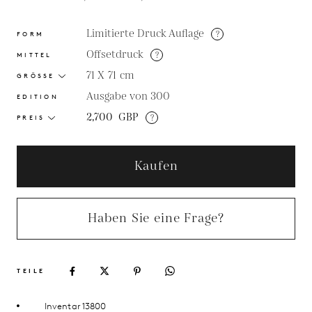
Limitierte Druck Auflage
?
FORM
Offsetdruck
?
MITTEL
71 X 71
cm
GRÖSSE
Ausgabe von 300
EDITION
2,700
GBP
?
PREIS
Kaufen
Haben Sie eine Frage?
TEILE
Inventar 13800