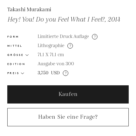
Takashi Murakami
Hey! You! Do you Feel What I Feel?, 2014
Limitierte Druck Auflage
?
FORM
Lithographie
?
MITTEL
71.1 X 71.1
cm
GRÖSSE
Ausgabe von 300
EDITION
3,750
USD
?
PREIS
Kaufen
Haben Sie eine Frage?