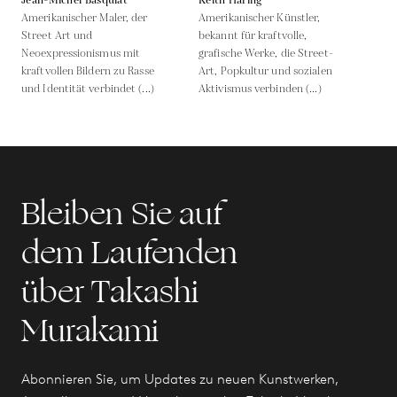
Jean-Michel Basquiat
Keith Haring
Amerikanischer Maler, der
Amerikanischer Künstler,
Street Art und
bekannt für kraftvolle,
Neoexpressionismus mit
grafische Werke, die Street-
kraftvollen Bildern zu Rasse
Art, Popkultur und sozialen
und Identität verbindet (...)
Aktivismus verbinden (...)
Bleiben Sie auf
dem Laufenden
über Takashi
Murakami
Abonnieren Sie, um Updates zu neuen Kunstwerken,