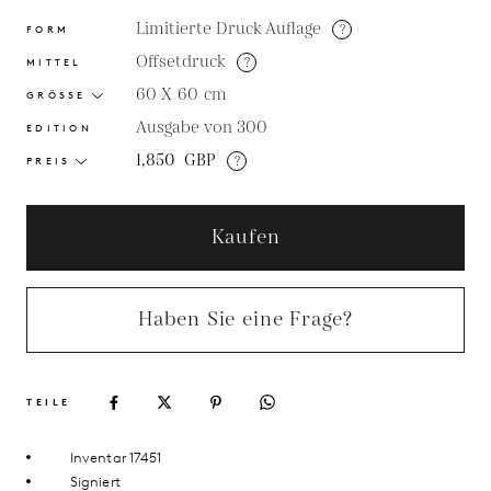
Limitierte Druck Auflage
?
FORM
Offsetdruck
?
MITTEL
60 X 60
cm
GRÖSSE
Ausgabe von 300
EDITION
1,850
GBP
?
PREIS
Kaufen
Haben Sie eine Frage?
TEILE
Inventar 17451
Signiert