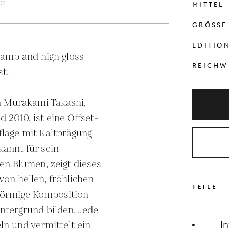
le
MITTEL
GRÖSSE
EDITIO
tamp and high gloss 
REICHW
t.

 Murakami Takashi, 
 2010, ist eine Offset-
flage mit Kaltprägung 
annt für sein 
en Blumen, zeigt dieses 
on hellen, fröhlichen 
TEILE
förmige Komposition 
ntergrund bilden. Jede 
ln und vermittelt ein 
I