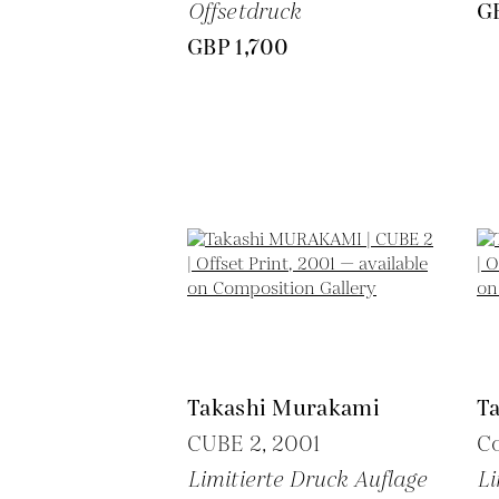
Offsetdruck
G
GBP 1,700
Takashi Murakami
T
CUBE 2,
2001
C
Limitierte Druck Auflage
Li