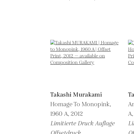
Takashi Murakami
T
Homage To Monopink,
An
1960 A,
2012
A
Limitierte Druck Auflage
Li
Offsetdruck
Of