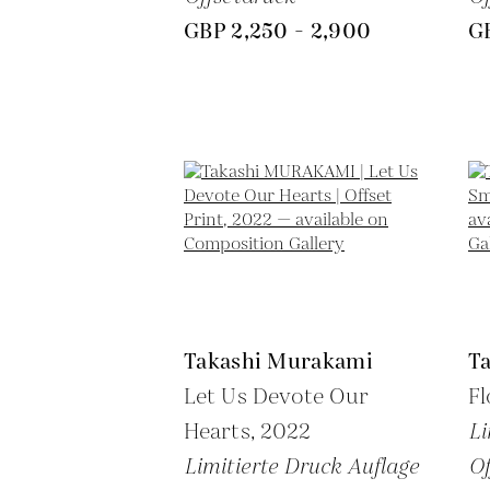
GBP 2,250 - 2,900
G
Takashi Murakami
T
Let Us Devote Our
Fl
Hearts,
2022
Li
Limitierte Druck Auflage
Of