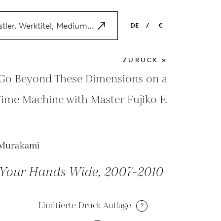
DE
/
€
EN
USD
ZURÜCK »
NL
EUR
 Go Beyond These Dimensions on a
ES
GBP
Time Machine with Master Fujiko F.
FR
DE
 Murakami
Your Hands Wide, 2007-2010
Limitierte Druck Auflage
?