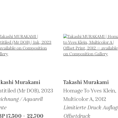
akashi Murakami
Takashi Murakami
titiled (Mr DOB),
2023
Homage To Yves Klein,
ichnung / Aquarell
Multicolor A,
2012
nte
Limitierte Druck Auflag
P 17,500 - 22,700
Offsetdruck