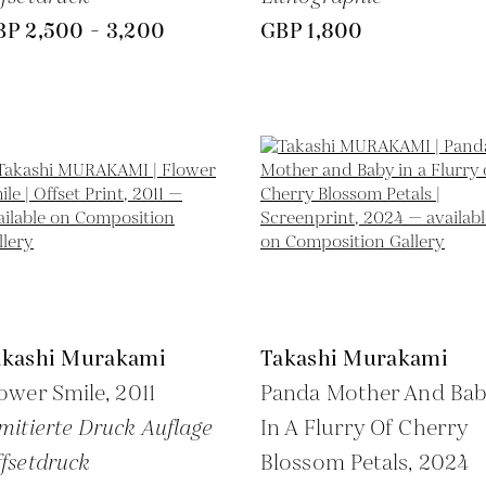
BP 2,500 - 3,200
GBP 1,800
akashi Murakami
Takashi Murakami
ower Smile,
2011
Panda Mother And Ba
mitierte Druck Auflage
In A Flurry Of Cherry
fsetdruck
Blossom Petals,
2024