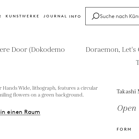
R
KUNSTWERKE
JOURNAL
INFO
FAQ
Glossar
here Door (Dokodemo
Doraemon, Let's
Kontakt
Takashi
Open 
 in einen Raum
FORM