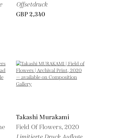
e
Offsetdruck
GBP 2,340
Takashi Murakami
he
Field Of Flowers,
2020
Limitierte Druck Auflage