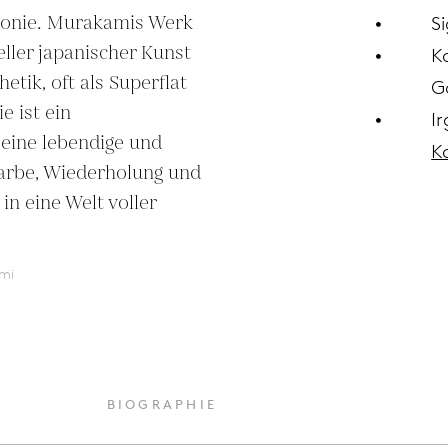
onie. Murakamis Werk 
Si
eller japanischer Kunst 
K
tik, oft als Superflat 
G
 ist ein 
I
eine lebendige und 
K
arbe, Wiederholung und 
n eine Welt voller 
mi
BIOGRAPHIE