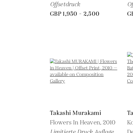
Offsetdruck
Of
GBP 1,950 - 2,500
GB
Takashi Murakami
T
Flowers In Heaven,
2010
Ko
Limitierte Druck Auflage
De