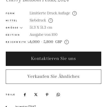
Cherry Blossom Petals, 2024
Limitierte Druck Auflage
?
FORM
Siebdruck
?
MITTEL
51.3 X 51.3
cm
GRÖSSE
Ausgabe von 100
EDITION
4,000 - 5,800
GBP
?
REICHWEITE
Kontaktieren Sie uns
Verkaufen Sie Ähnliches
TEILE
Inventar 17467