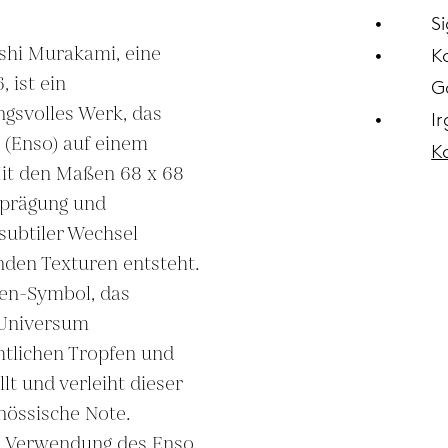
Si
ashi Murakami, eine 
K
 ist ein 
G
gsvolles Werk, das 
I
 (Enso) auf einem 
K
it den Maßen 68 x 68 
prägung und 
subtiler Wechsel 
den Texturen entsteht. 
Zen-Symbol, das 
 Universum 
htlichen Tropfen und 
t und verleiht dieser 
nössische Note. 
e Verwendung des Enso 