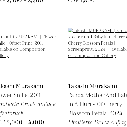
BP 2,500 - 3,200
GBP 1,800
akashi Murakami
Takashi Murakami
ower Smile,
2011
Panda Mother And Ba
mitierte Druck Auflage
In A Flurry Of Cherry
fsetdruck
Blossom Petals,
2024
BP 3,000 - 4,000
Limitierte Druck Auflag