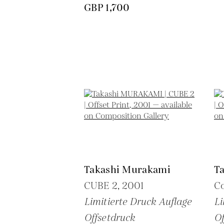
GBP 1,700
Takashi Murakami
T
CUBE 2,
2001
C
Limitierte Druck Auflage
Li
Offsetdruck
Of