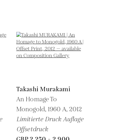
Takashi Murakami
An Homage To
Monogold, 1960 A,
2012
e
Limitierte Druck Auflage
Offsetdruck
GBP 2,250 - 2,900