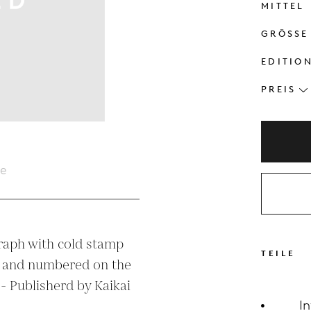
MITTEL
GRÖSSE
EDITIO
PREIS
le
graph with cold stamp 
TEILE
d and numbered on the 
 - Publisherd by Kaikai 
I