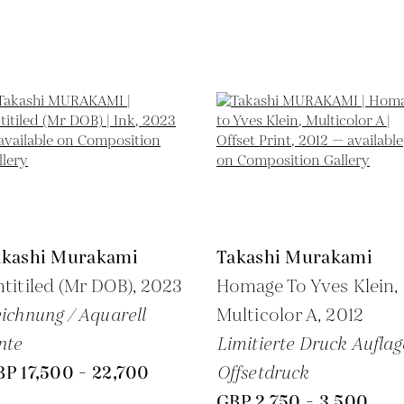
akashi Murakami
Takashi Murakami
titiled (Mr DOB),
2023
Homage To Yves Klein,
ichnung / Aquarell
Multicolor A,
2012
nte
Limitierte Druck Auflag
P 17,500 - 22,700
Offsetdruck
GBP 2,750 - 3,500