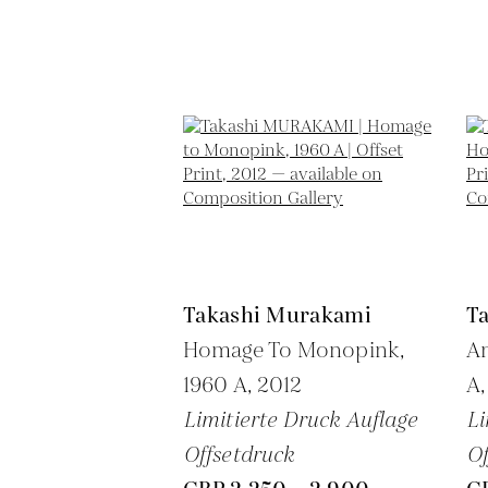
Takashi Murakami
T
Homage To Monopink,
An
1960 A,
2012
A
Limitierte Druck Auflage
Li
Offsetdruck
Of