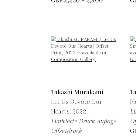
GBP 2,250 - 2,900
G
Takashi Murakami
T
Let Us Devote Our
Fl
Hearts,
2022
Li
Limitierte Druck Auflage
Of
Offsetdruck
G