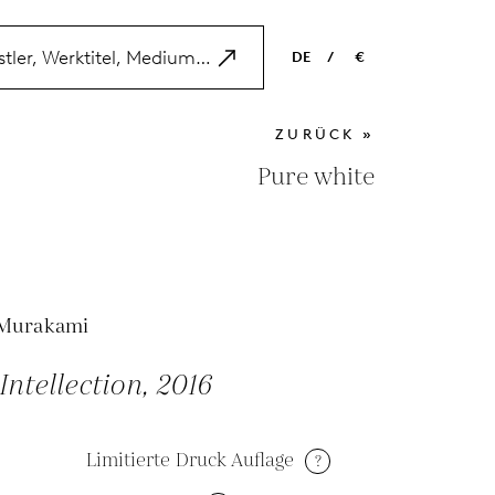
DE
/
€
EN
USD
ZURÜCK »
NL
EUR
Pure white
ES
GBP
FR
DE
 Murakami
Intellection, 2016
Limitierte Druck Auflage
?