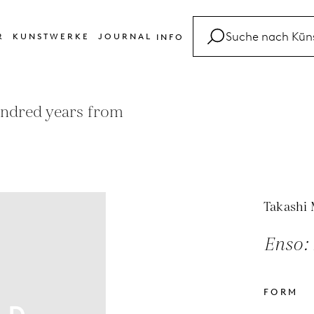
R
KUNSTWERKE
JOURNAL
INFO
FAQ
Glossar
hundred years from
Kontakt
Takashi
Enso: 
FORM