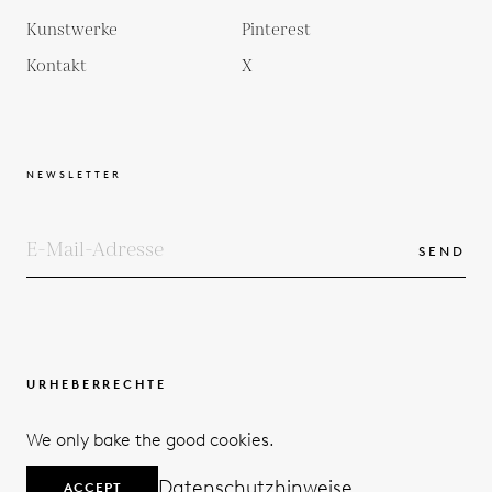
Kunstwerke
Pinterest
Kontakt
X
NEWSLETTER
SEND
URHEBERRECHTE
BEDINGUNGEN UND KONDITIONEN
We only bake the good cookies.
DATENSCHUTZERKLÄRUNG
© 2026
Datenschutzhinweise
ACCEPT