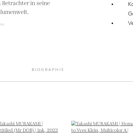
 Betrachter in seine 
K
Blumenwelt.
G
V
mi
BIOGRAPHIE