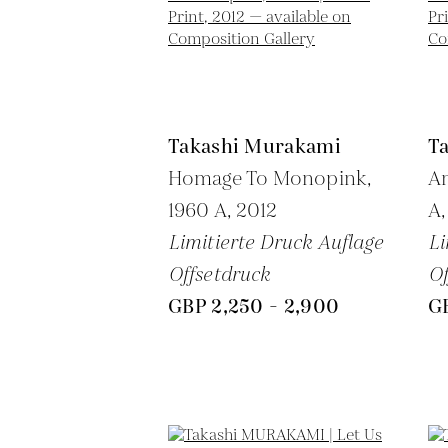
Takashi Murakami
T
Homage To Monopink,
An
1960 A,
2012
A
Limitierte Druck Auflage
Li
Offsetdruck
Of
GBP 2,250 - 2,900
G