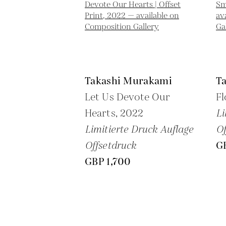
Takashi Murakami
T
Let Us Devote Our
Fl
Hearts,
2022
Li
Limitierte Druck Auflage
Of
Offsetdruck
G
GBP 1,700