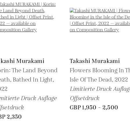
akashi Murakami
Takashi Murakami
rin: The Land Beyond
Flowers Blooming In T
ath, Bathed In Light,
Isle Of The Dead,
2022
022
Limitierte Druck Auflag
mitierte Druck Auflage
Offsetdruck
fsetdruck
GBP 1,950 - 2,500
BP 2,350