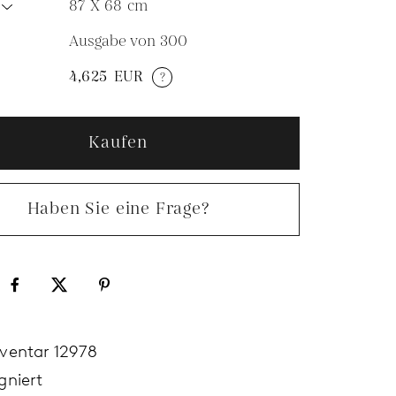
87 X 68
cm
Ausgabe von 300
N
4,625
EUR
?
Kaufen
Haben Sie eine Frage?
nventar 12978
gniert