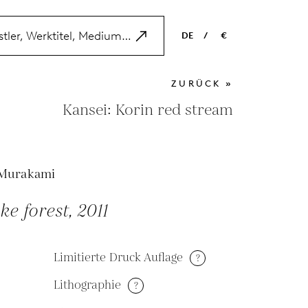
DE
/
€
EN
USD
ZURÜCK »
NL
EUR
Kansei: Korin red stream
ES
GBP
FR
 Murakami
DE
e forest, 2011
Limitierte Druck Auflage
?
Lithographie
?