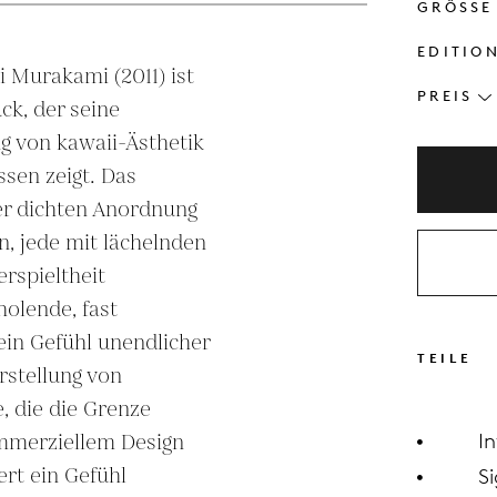
GRÖSSE
EDITIO
 Murakami (2011) ist 
PREIS
ck, der seine 
 von kawaii-Ästhetik 
sen zeigt. Das 
er dichten Anordnung 
 jede mit lächelnden 
rspieltheit 
olende, fast 
in Gefühl unendlicher 
TEILE
stellung von 
 die die Grenze 
merziellem Design 
I
rt ein Gefühl 
Si