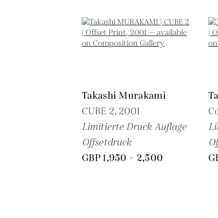
Takashi Murakami
T
CUBE 2,
2001
C
Limitierte Druck Auflage
Li
Offsetdruck
Of
GBP 1,950 - 2,500
GB