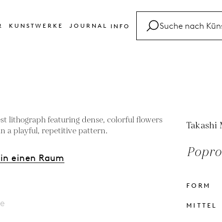
R
KUNSTWERKE
JOURNAL
INFO
FAQ
Glossar
Kontakt
Takashi
Poprok
 in einen Raum
FORM
le
MITTEL