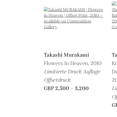
Takashi Murakami
T
Flowers In Heaven,
2010
Ko
Limitierte Druck Auflage
De
Offsetdruck
2
GBP 2,500 - 3,200
Li
Of
G