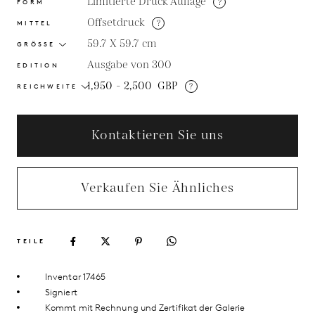
Limitierte Druck Auflage
?
FORM
Offsetdruck
?
MITTEL
59.7 X 59.7
cm
GRÖSSE
Ausgabe von 300
EDITION
1,950 - 2,500
GBP
?
REICHWEITE
Kontaktieren Sie uns
Verkaufen Sie Ähnliches
TEILE
Inventar 17465
Signiert
Kommt mit Rechnung und Zertifikat der Galerie