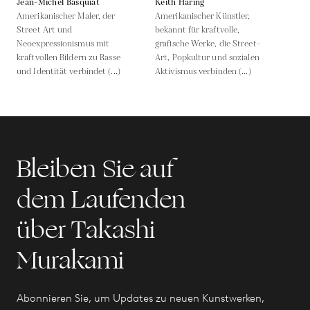
Jean-Michel Basquiat
Keith Haring
Amerikanischer Maler, der
Amerikanischer Künstler,
Street Art und
bekannt für kraftvolle,
Neoexpressionismus mit
grafische Werke, die Street-
kraftvollen Bildern zu Rasse
Art, Popkultur und sozialen
und Identität verbindet (...)
Aktivismus verbinden (...)
Bleiben Sie auf
dem Laufenden
über Takashi
Murakami
Abonnieren Sie, um Updates zu neuen Kunstwerken,