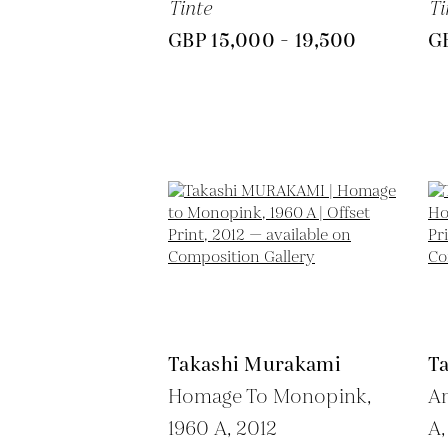
Tinte
Ti
GBP 15,000 - 19,500
GB
Takashi Murakami
T
Homage To Monopink,
An
1960 A,
2012
A