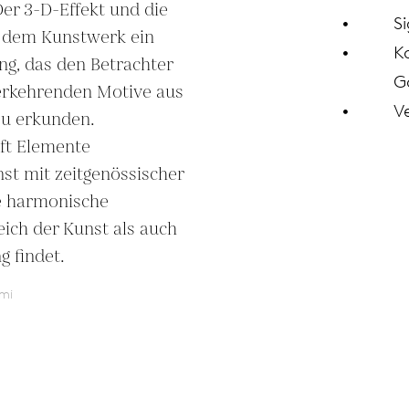
r 3-D-Effekt und die 
Si
 dem Kunstwerk ein 
K
g, das den Betrachter 
G
derkehrenden Motive aus 
V
u erkunden. 
t Elemente 
nst mit zeitgenössischer 
e harmonische 
ich der Kunst als auch 
 findet.
mi