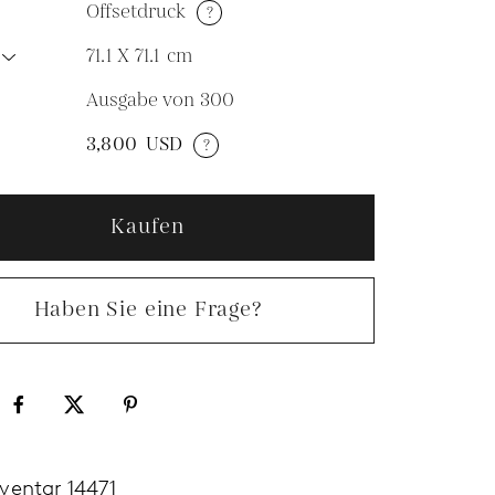
Offsetdruck
?
71.1 X 71.1
cm
Ausgabe von 300
N
3,800
USD
?
Kaufen
Haben Sie eine Frage?
nventar 14471