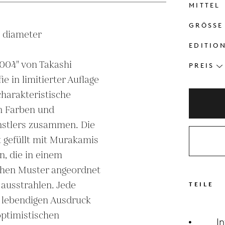
MITTEL
GRÖSSE
 diameter

EDITIO
004" von Takashi 
PREIS
e in limitierter Auflage 
harakteristische 
 Farben und 
nstlers zusammen. Die 
 gefüllt mit Murakamis 
, die in einem 
hen Muster angeordnet 
ausstrahlen. Jede 
TEILE
, lebendigen Ausdruck 
ptimistischen 
I