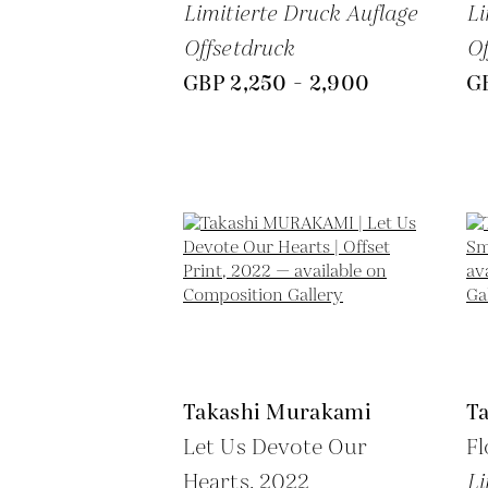
Limitierte Druck Auflage
Li
Offsetdruck
Of
GBP 2,250 - 2,900
G
Takashi Murakami
T
Let Us Devote Our
Fl
Hearts,
2022
Li