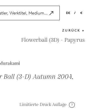
DE
/
€
EN
USD
ZURÜCK »
NL
EUR
Flowerball (3D) - Papyrus
ES
GBP
FR
 Murakami
DE
r Ball (3-D) Autumn 2004,
Limitierte Druck Auflage
?