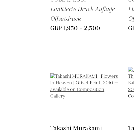
Limitierte Druck Auflage
Li
Offsetdruck
Of
GBP 1,950 - 2,500
GB
Takashi Murakami
T