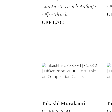
Limitierte Druck Auflage
Of
Offsetdruck
G
GBP 1,700
Takashi Murakami
T
CUBE 2,
2001
C