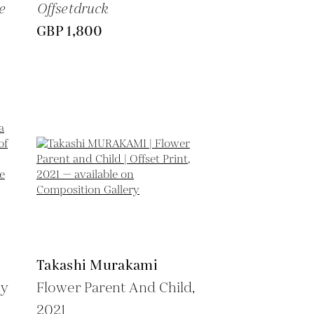
e
Offsetdruck
GBP 1,800
Takashi Murakami
by
Flower Parent And Child,
2021