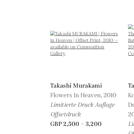
Takashi Murakami
T
Flowers In Heaven,
2010
Ko
Limitierte Druck Auflage
De
Offsetdruck
2
GBP 2,500 - 3,200
Li
Of