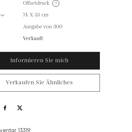
Offsetdruck
?
74 X 53
cm
Ausgabe von 300
N
Verkauft
Informieren Sie mich
Verkaufen Sie Ähnliches
nventar 13319