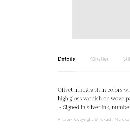
Details
Künstler
Sti
Offset lithograph in colors w
high gloss varnish on wove p
 - Signed in silver ink, num
Artwork Copyright © Takashi Muraka