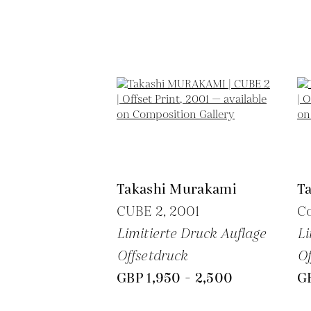
Takashi Murakami
T
CUBE 2,
2001
C
Limitierte Druck Auflage
Li
Offsetdruck
Of
GBP 1,950 - 2,500
GB