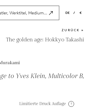
DE
/
€
EN
USD
ZURÜCK »
NL
EUR
The golden age: Hokkyo Takashi
ES
GBP
FR
 Murakami
DE
 to Yves Klein, Multicolor B,
Limitierte Druck Auflage
?