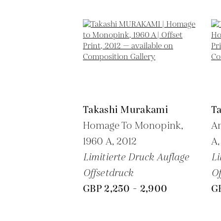
Takashi Murakami
T
Homage To Monopink,
An
1960 A,
2012
A
Limitierte Druck Auflage
Li
Offsetdruck
Of
GBP 2,250 - 2,900
G