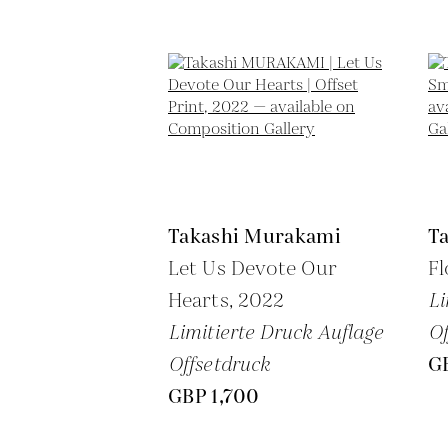
Takashi Murakami
T
Let Us Devote Our
Fl
Hearts,
2022
Li
Limitierte Druck Auflage
Of
Offsetdruck
G
GBP 1,700