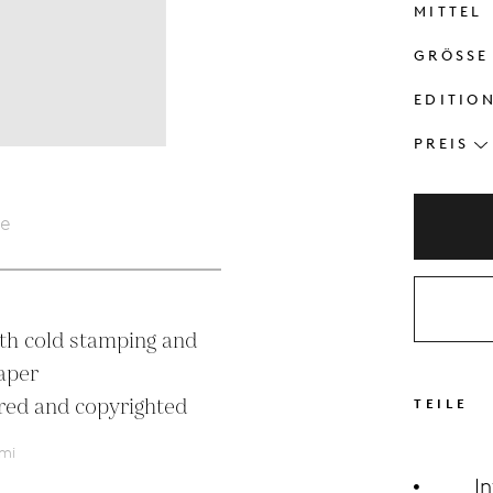
MITTEL
GRÖSSE
EDITIO
PREIS
le
ith cold stamping and 
aper

bered and copyrighted
TEILE
mi
I