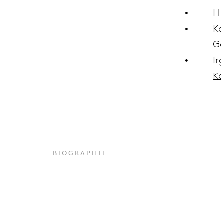
H
K
G
I
K
BIOGRAPHIE