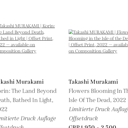
akashi Murakami
Takashi Murakami
rin: The Land Beyond
Flowers Blooming In T
ath, Bathed In Light,
Isle Of The Dead,
2022
022
Limitierte Druck Auflag
mitierte Druck Auflage
Offsetdruck
fsetdruck
GBP 1,950 - 2,500