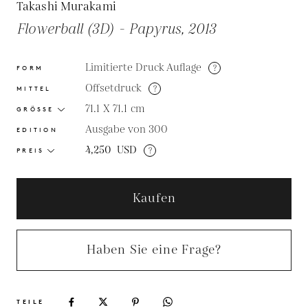
Takashi Murakami
Flowerball (3D) - Papyrus, 2013
Limitierte Druck Auflage
?
FORM
Offsetdruck
?
MITTEL
71.1 X 71.1
cm
GRÖSSE
Ausgabe von 300
EDITION
4,250
USD
?
PREIS
Kaufen
Haben Sie eine Frage?
TEILE