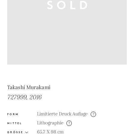
Takashi Murakami
727999, 2016
Limitierte Druck Auflage
?
FORM
Lithographie
?
MITTEL
65.7 X 98
cm
GRÖSSE