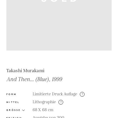
Takashi Murakami
And Then... (Blue), 1999
Limitierte Druck Auflage
?
FORM
Lithographie
?
MITTEL
68 X 68
cm
GRÖSSE
Ausgabe von 300
EDITION