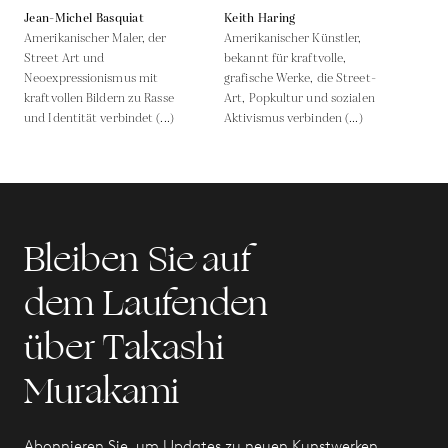
Jean-Michel Basquiat
Keith Haring
Amerikanischer Maler, der
Amerikanischer Künstler,
Street Art und
bekannt für kraftvolle,
Neoexpressionismus mit
grafische Werke, die Street-
kraftvollen Bildern zu Rasse
Art, Popkultur und sozialen
und Identität verbindet (...)
Aktivismus verbinden (...)
Bleiben Sie auf
dem Laufenden
über Takashi
Murakami
Abonnieren Sie, um Updates zu neuen Kunstwerken,