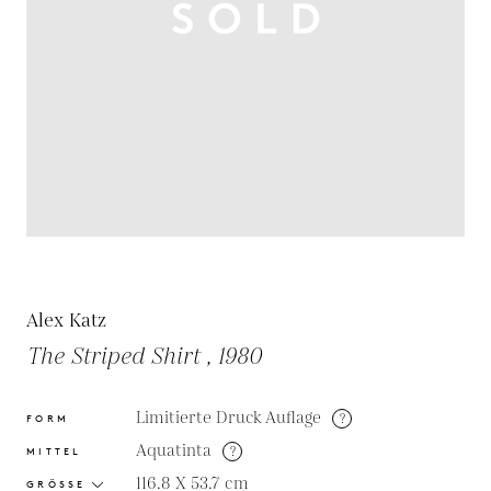
Alex Katz
The Striped Shirt , 1980
Limitierte Druck Auflage
?
FORM
Aquatinta
?
MITTEL
116.8 X 53.7
cm
GRÖSSE