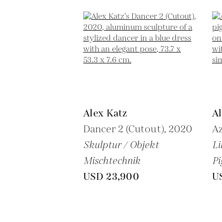
Alex Katz
Al
Dancer 2 (Cutout),
2020
Az
Skulptur / Objekt
Li
Mischtechnik
P
USD 23,900
U