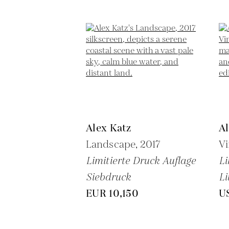
Alex Katz
Al
Landscape,
2017
Vi
Limitierte Druck Auflage
Li
Siebdruck
Li
EUR 10,150
U