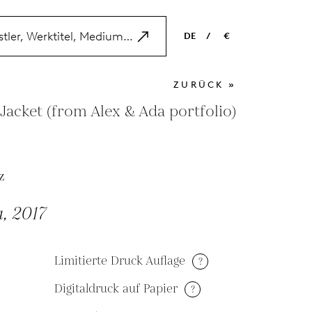
DE
/
€
EN
USD
ZURÜCK »
NL
EUR
Jacket (from Alex & Ada portfolio)
ES
GBP
FR
z
DE
, 2017
Limitierte Druck Auflage
?
Digitaldruck auf Papier
?