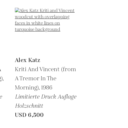
Alex Katz
A
Kriti And Vincent (from
),
A Tremor In The
Morning),
1986
e
Limitierte Druck Auflage
Holzschnitt
USD 6,500