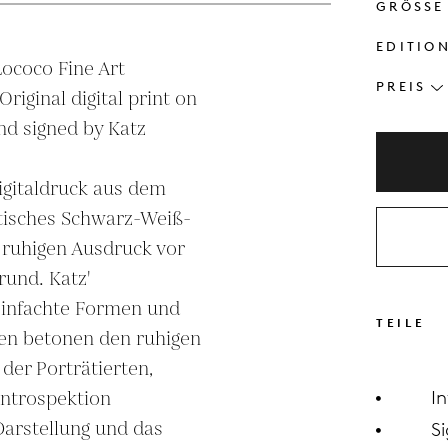
GRÖSSE
EDITIO
Lococo Fine Art 
PREIS
riginal digital print on 
 signed by Katz

igitaldruck aus dem 
istisches Schwarz-Weiß-
 ruhigen Ausdruck vor 
und. Katz' 
einfachte Formen und 
TEILE
en betonen den ruhigen 
der Porträtierten, 
ntrospektion 
I
Darstellung und das 
Si