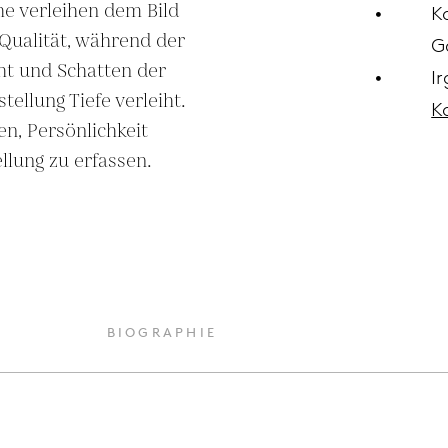
he verleihen dem Bild 
K
 Qualität, während der 
G
ht und Schatten der 
I
ellung Tiefe verleiht. 
K
n, Persönlichkeit 
llung zu erfassen.
BIOGRAPHIE