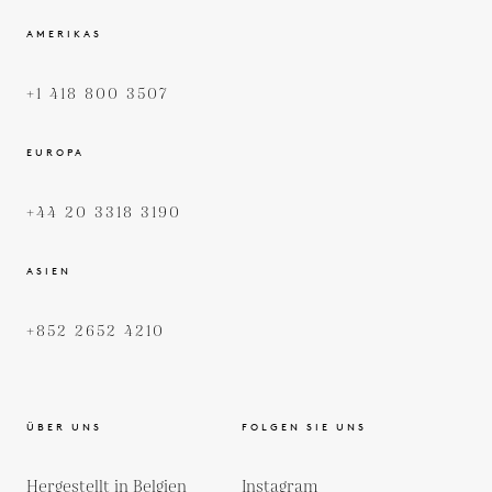
AMERIKAS
+1 418 800 3507
EUROPA
+44 20 3318 3190
ASIEN
+852 2652 4210
ÜBER UNS
FOLGEN SIE UNS
Hergestellt in Belgien
Instagram