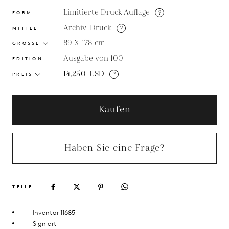
Limitierte Druck Auflage
?
FORM
Archiv-Druck
?
MITTEL
89 X 178
cm
GRÖSSE
Ausgabe von 100
EDITION
14,250
USD
?
PREIS
Kaufen
Haben Sie eine Frage?
TEILE
Inventar 11685
Signiert