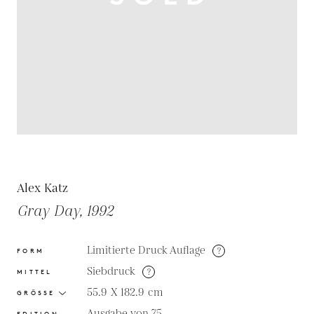
Alex Katz
Gray Day, 1992
Limitierte Druck Auflage
?
FORM
Siebdruck
?
MITTEL
55.9 X 182.9
cm
GRÖSSE
Ausgabe von 75
EDITION