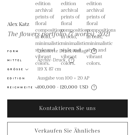
Alex Katz
The flowers portfolio (7 works), 2021
Limitierte Druck Auflage
?
FORM
Archiv-Druck
?
MITTEL
119 X 87
cm
GRÖSSE
Ausgabe von 100 + 20 AP
EDITION
100,000 - 120,000
USD
?
REICHWEITE
Kontaktieren Sie uns
Verkaufen Sie Ähnliches