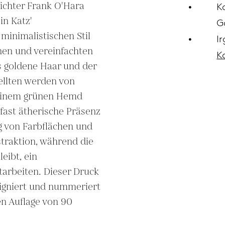
Dichter Frank O'Hara 
K
n Katz' 
G
minimalistischen Stil 
I
nen und vereinfachten 
K
s goldene Haar und der 
llten werden von 
einem grünen Hemd 
fast ätherische Präsenz 
 von Farbflächen und 
straktion, während die 
ibt, ein 
arbeiten. Dieser Druck 
signiert und nummeriert 
en Auflage von 90 