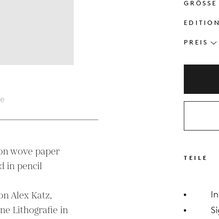
GRÖSSE
EDITIO
PREIS
le
 on wove paper

TEILE
I
n Alex Katz, 
ne Lithografie in 
Si