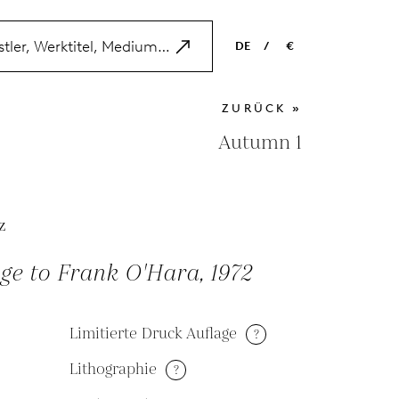
DE
/
€
EN
USD
ZURÜCK »
NL
EUR
Autumn 1
ES
GBP
FR
z
DE
e to Frank O'Hara, 1972
Limitierte Druck Auflage
?
Lithographie
?