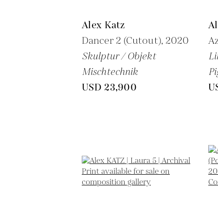
Alex Katz
Al
Dancer 2 (Cutout),
2020
Az
Skulptur / Objekt
Li
Mischtechnik
P
USD 23,900
U