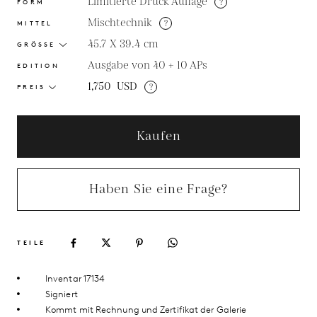
Limitierte Druck Auflage
?
FORM
Mischtechnik
?
MITTEL
45.7 X 39.4
cm
GRÖSSE
Ausgabe von 40 + 10 APs
EDITION
1,750
USD
?
PREIS
Kaufen
Haben Sie eine Frage?
TEILE
Inventar 17134
Signiert
Kommt mit Rechnung und Zertifikat der Galerie