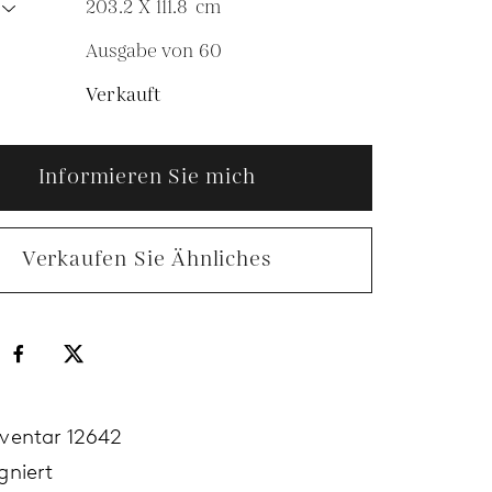
203.2 X 111.8
cm
Ausgabe von 60
N
Verkauft
Informieren Sie mich
Verkaufen Sie Ähnliches
nventar 12642
gniert