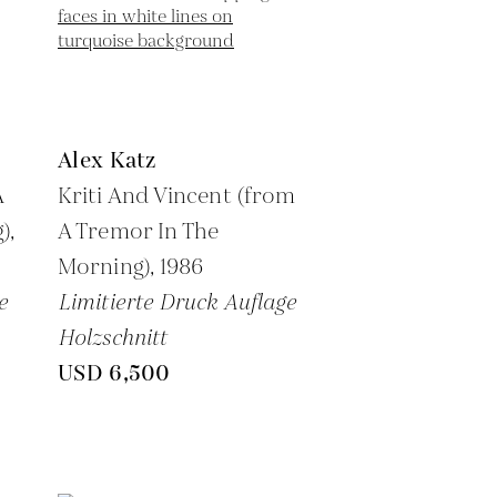
Alex Katz
A
Kriti And Vincent (from
),
A Tremor In The
Morning),
1986
e
Limitierte Druck Auflage
Holzschnitt
USD 6,500