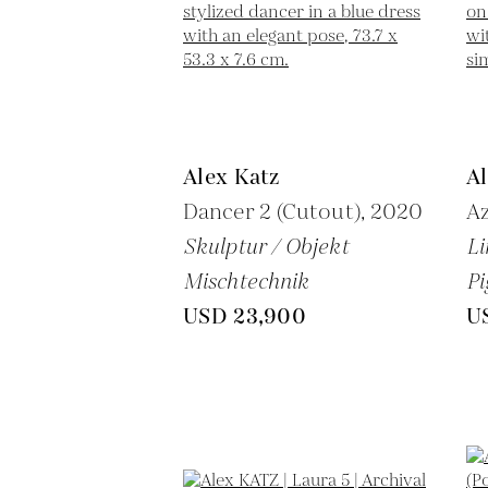
Alex Katz
Al
Dancer 2 (Cutout),
2020
Az
Skulptur / Objekt
Li
Mischtechnik
P
USD 23,900
U