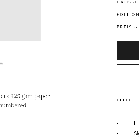
GRÖSSE
EDITIO
PREIS
le
ders 425 gsm paper

TEILE
d numbered
I
Si