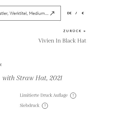
DE
/
€
EN
USD
ZURÜCK »
NL
EUR
Vivien In Black Hat
ES
GBP
FR
z
DE
 with Straw Hat, 2021
Limitierte Druck Auflage
?
Siebdruck
?