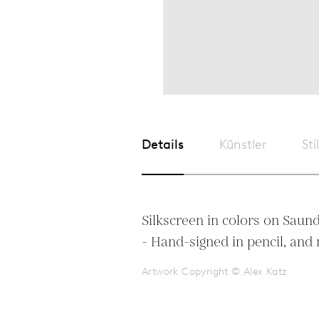
Details
Künstler
Sti
Silkscreen in colors on Saun
- Hand-signed in pencil, an
Artwork Copyright © Alex Katz