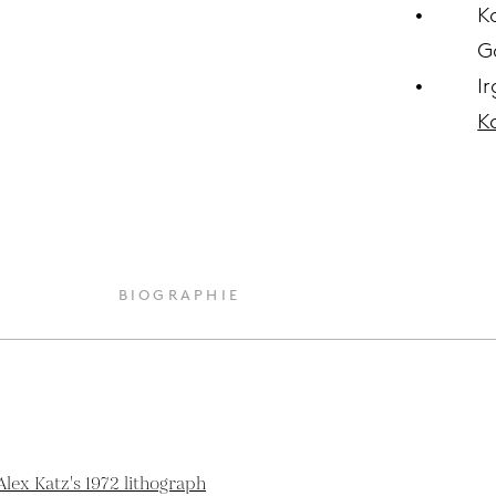
K
G
I
K
BIOGRAPHIE