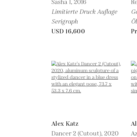
Sasha I,
2016
Re
Limitierte Druck Auflage
G
Serigraph
Öl
USD 16,600
Pr
Alex Katz
Al
Dancer 2 (Cutout),
2020
Az