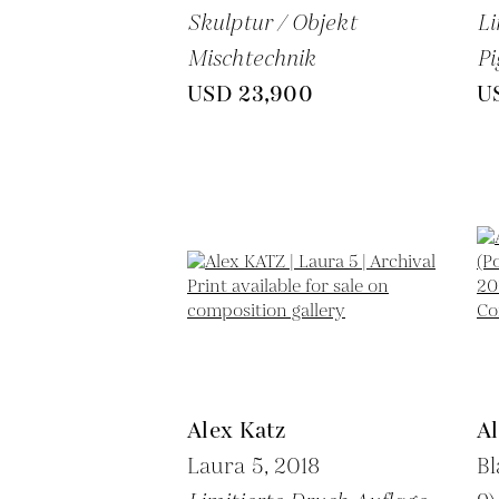
Skulptur / Objekt
Li
Mischtechnik
P
USD 23,900
U
Alex Katz
Al
Laura 5,
2018
Bl