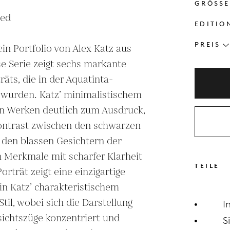
GRÖSSE
ed

EDITIO
PREIS
 ein Portfolio von Alex Katz aus 
e Serie zeigt sechs markante 
äts, die in der Aquatinta-
 wurden. Katz’ minimalistischem 
en Werken deutlich zum Ausdruck, 
ontrast zwischen den schwarzen 
den blassen Gesichtern der 
 Merkmale mit scharfer Klarheit 
TEILE
rträt zeigt eine einzigartige 
in Katz’ charakteristischem 
Stil, wobei sich die Darstellung 
I
ichtszüge konzentriert und 
S