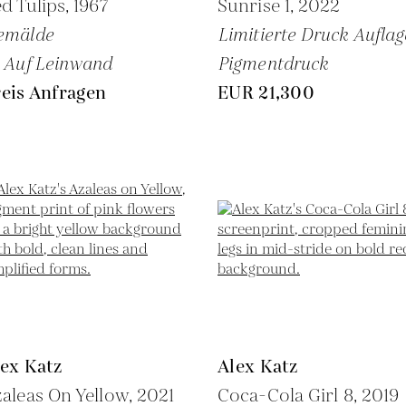
d Tulips,
1967
Sunrise 1,
2022
emälde
Limitierte Druck Auflag
 Auf Leinwand
Pigmentdruck
eis Anfragen
EUR 21,300
ex Katz
Alex Katz
aleas On Yellow,
2021
Coca-Cola Girl 8,
2019