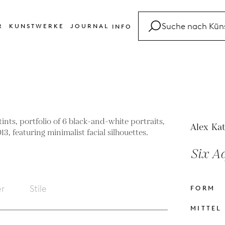
R
KUNSTWERKE
JOURNAL
INFO
FAQ
Glossar
Kontakt
Alex Ka
Six Aq
er
Stile
FORM
MITTEL