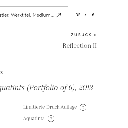
DE
/
€
EN
USD
ZURÜCK »
NL
EUR
Reflection II
ES
GBP
FR
tz
DE
uatints (Portfolio of 6), 2013
Limitierte Druck Auflage
?
Aquatinta
?