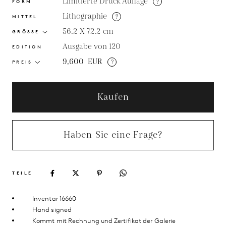
Limitierte Druck Auflage
?
FORM
Lithographie
?
MITTEL
56.2 X 72.2
cm
GRÖSSE
Ausgabe von 120
EDITION
9,600
EUR
?
PREIS
Kaufen
Haben Sie eine Frage?
TEILE
Inventar 16660
Hand signed
Kommt mit Rechnung und Zertifikat der Galerie