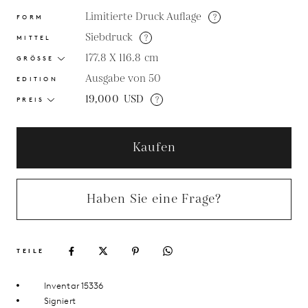
Limitierte Druck Auflage
?
FORM
Siebdruck
?
MITTEL
177.8 X 116.8
cm
GRÖSSE
Ausgabe von 50
EDITION
19,000
USD
?
PREIS
Kaufen
Haben Sie eine Frage?
TEILE
Inventar 15336
Signiert