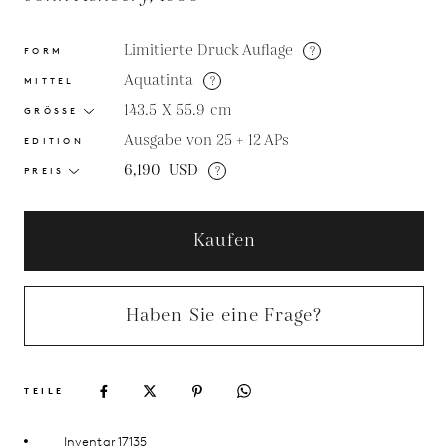
Limitierte Druck Auflage
?
FORM
Aquatinta
?
MITTEL
143.5 X 55.9
cm
GRÖSSE
Ausgabe von 25 + 12 APs
EDITION
6,190
USD
?
PREIS
Kaufen
Haben Sie eine Frage?
TEILE
Inventar 17135