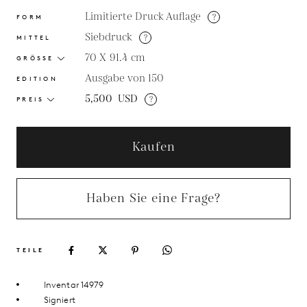
Limitierte Druck Auflage
?
FORM
Siebdruck
?
MITTEL
70 X 91.4
cm
GRÖSSE
Ausgabe von 150
EDITION
5,500
USD
?
PREIS
Kaufen
Haben Sie eine Frage?
TEILE
Inventar 14979
Signiert