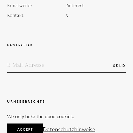
Kunstwerke
Pinterest
Kontakt
X
NEWSLETTER
SEND
URHEBERRECHTE
BEDINGUNGEN UND KONDITIONEN
We only bake the good cookies.
DATENSCHUTZERKLÄRUNG
© 2026
Datenschutzhinweise
ACCEPT