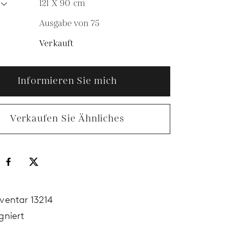
121 X 90
cm
Ausgabe von 75
N
Verkauft
Informieren Sie mich
Verkaufen Sie Ähnliches
nventar 13214
gniert