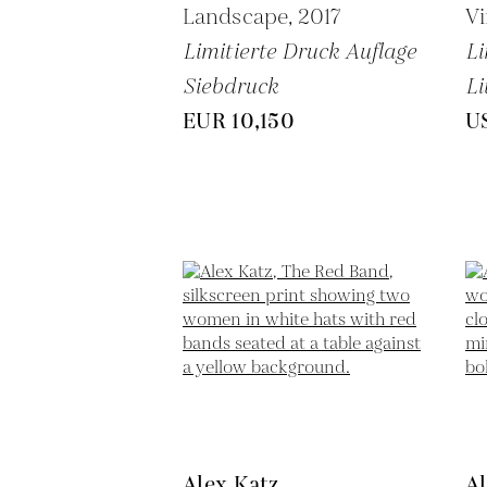
Landscape,
2017
Vi
Limitierte Druck Auflage
Li
Siebdruck
Li
EUR 10,150
U
Alex Katz
Al