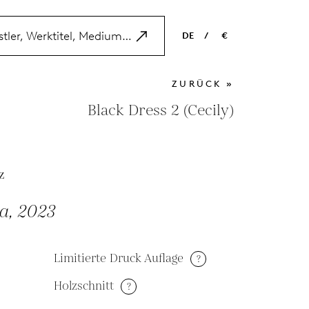
DE
/
€
EN
USD
ZURÜCK »
NL
EUR
Black Dress 2 (Cecily)
ES
GBP
FR
z
DE
a, 2023
Limitierte Druck Auflage
?
Holzschnitt
?