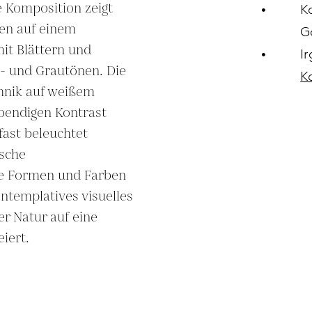
e Komposition zeigt 
K
en auf einem 
G
it Blättern und 
I
- und Grautönen. Die 
K
hnik auf weißem 
bendigen Kontrast 
ast beleuchtet 
sche 
e Formen und Farben 
ntemplatives visuelles 
r Natur auf eine 
iert.