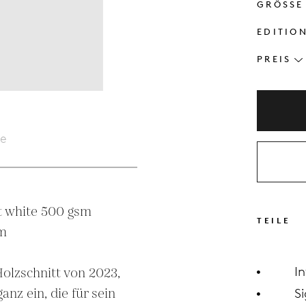
GRÖSSE
EDITIO
PREIS
le
 white 500 gsm

TEILE
m

I
Holzschnitt von 2023, 
anz ein, die für sein 
Si