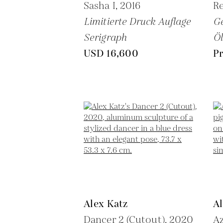
Sasha I,
2016
Re
Limitierte Druck Auflage
G
Serigraph
Öl
USD 16,600
Pr
Alex Katz
Al
Dancer 2 (Cutout),
2020
Az