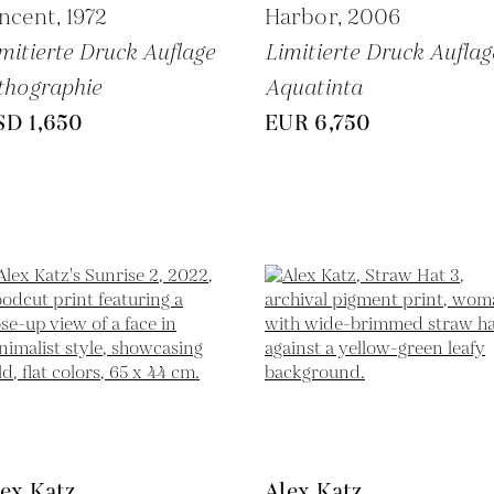
ncent,
1972
Harbor,
2006
mitierte Druck Auflage
Limitierte Druck Auflag
thographie
Aquatinta
SD 1,650
EUR 6,750
ex Katz
Alex Katz