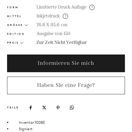
Limitierte Druck Auflage
?
FORM
Inkjetdruck
?
MITTEL
76.8 X 115.6
cm
GRÖSSE
Ausgabe von 150
EDITION
Zur Zeit Nicht Verfügbar
PREIS
Informieren Sie mich
Haben Sie eine Frage?
TEILE
Inventar 10085
Signiert