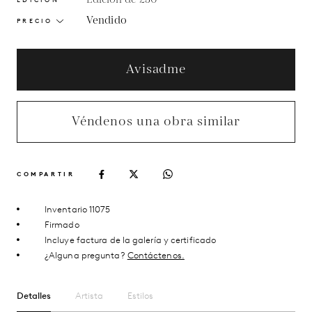
Vendido
PRECIO
Avisadme
Véndenos una obra similar
COMPARTIR
Inventario 11075
Firmado
Incluye factura de la galería y certificado
¿Alguna pregunta?
Contáctenos.
Detalles
Artista
Estilos