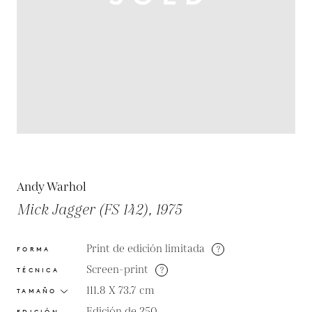
Andy Warhol
Mick Jagger (FS 142), 1975
Print de edición limitada
?
FORMA
Screen-print
?
TÉCNICA
111.8 X 73.7
cm
TAMAÑO
Edición de 250
EDICIÓN