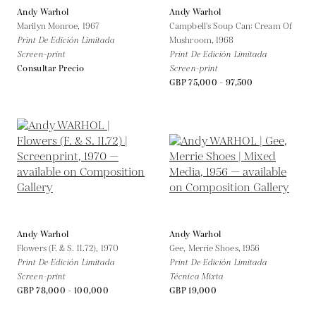
Andy Warhol
Andy Warhol
Marilyn Monroe,
1967
Campbell's Soup Can: Cream Of
Print De Edición Limitada
Mushroom,
1968
Screen-print
Print De Edición Limitada
Consultar Precio
Screen-print
GBP 75,000 - 97,500
Andy Warhol
Andy Warhol
Flowers (F. & S. II.72),
1970
Gee, Merrie Shoes,
1956
Print De Edición Limitada
Print De Edición Limitada
Screen-print
Técnica Mixta
GBP 78,000 - 100,000
GBP 19,000