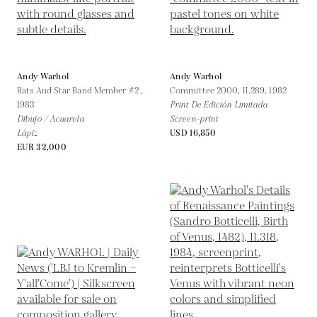
Andy Warhol
Andy Warhol
Rats And Star Band Member #2 ,
Committee 2000, II.289,
1982
1983
Print De Edición Limitada
Dibujo / Acuarela
Screen-print
Lápiz
USD 16,850
EUR 32,000