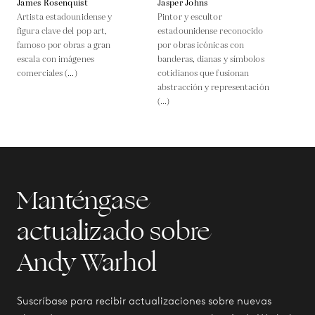
James Rosenquist
Jasper Johns
Artista estadounidense y
Pintor y escultor
figura clave del pop art,
estadounidense reconocido
famoso por obras a gran
por obras icónicas con
escala con imágenes
banderas, dianas y símbolos
comerciales (...)
cotidianos que fusionan
abstracción y representación
(...)
Manténgase
actualizado sobre
Andy Warhol
Suscríbase para recibir actualizaciones sobre nuevas