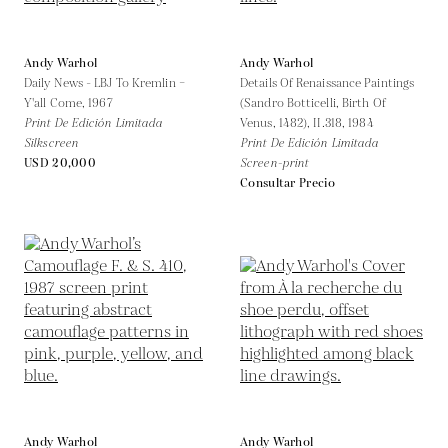
Andy Warhol
Andy Warhol
Daily News - LBJ To Kremlin –
Details Of Renaissance Paintings
Y'all Come,
1967
(Sandro Botticelli, Birth Of
Print De Edición Limitada
Venus, 1482), II.318,
1984
Silkscreen
Print De Edición Limitada
USD 20,000
Screen-print
Consultar Precio
Andy Warhol
Andy Warhol