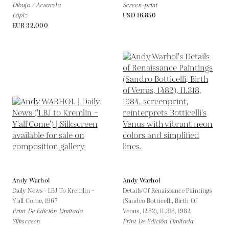
Dibujo / Acuarela
Screen-print
Lápiz
USD 16,850
EUR 32,000
Andy Warhol
Andy Warhol
Daily News - LBJ To Kremlin –
Details Of Renaissance Paintings
Y'all Come,
1967
(Sandro Botticelli, Birth Of
Print De Edición Limitada
Venus, 1482), II.318,
1984
Silkscreen
Print De Edición Limitada