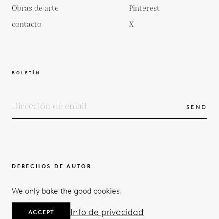
Obras de arte
Pinterest
contacto
X
BOLETÍN
SEND
DERECHOS DE AUTOR
TÉRMINOS Y CONDICIONES
We only bake the good cookies.
POLÍTICA DE PRIVACIDAD
© 2026
Info de privacidad
ACCEPT