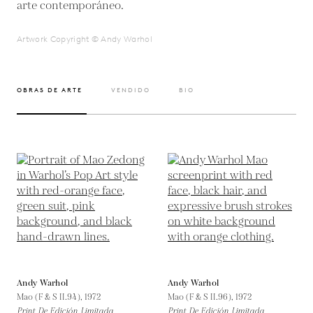
arte contemporáneo.
Artwork Copyright © Andy Warhol
OBRAS DE ARTE
VENDIDO
BIO
Andy Warhol
Andy Warhol
Mao (F & S II.94),
1972
Mao (F & S II.96),
1972
Print De Edición Limitada
Print De Edición Limitada