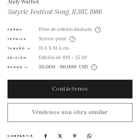
Andy Warhol
Satyric Festival Song, II.387, 1986
Print de edición limitada
?
FORMA
Screen-print
?
TÉCNICA
91.4 X 91.4
cm
TAMAÑO
Edición de 100 + 25 AP
EDICIÓN
50,000 - 60,000
USD
?
RANGO
Contáctenos
Véndenos una obra similar
COMPARTIR