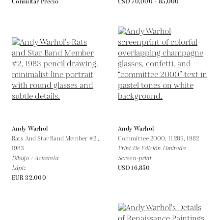
Consultar Precio
USD 70,000 - 85,000
Andy Warhol
Andy Warhol
Rats And Star Band Member #2 ,
Committee 2000, II.289,
1982
1983
Print De Edición Limitada
Dibujo / Acuarela
Screen-print
Lápiz
USD 16,850
EUR 32,000