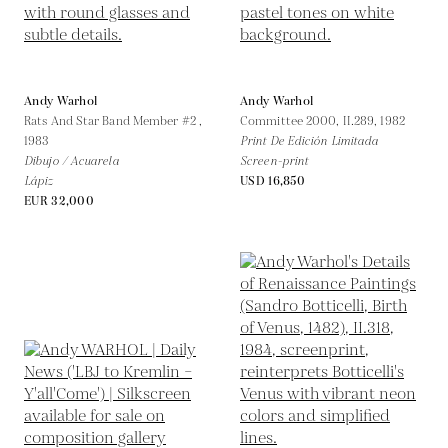
Andy Warhol
Andy Warhol
Rats And Star Band Member #2 ,
Committee 2000, II.289,
1982
1983
Print De Edición Limitada
Dibujo / Acuarela
Screen-print
Lápiz
USD 16,850
EUR 32,000