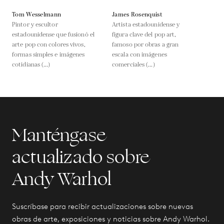
Tom Wesselmann
James Rosenquist
Pintor y escultor
Artista estadounidense y
estadounidense que fusionó el
figura clave del pop art,
arte pop con colores vivos,
famoso por obras a gran
formas simples e imágenes
escala con imágenes
cotidianas (...)
comerciales (...)
Manténgase
actualizado sobre
Andy Warhol
Suscríbase para recibir actualizaciones sobre nuevas
obras de arte, exposiciones y noticias sobre Andy Warhol.