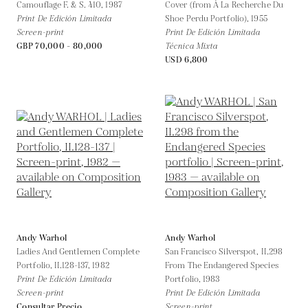
Camouflage F. & S. 410,
1987
Cover (from À La Recherche Du
Print De Edición Limitada
Shoe Perdu Portfolio),
1955
Screen-print
Print De Edición Limitada
GBP 70,000 - 80,000
Técnica Mixta
USD 6,800
Andy Warhol
Andy Warhol
Ladies And Gentlemen Complete
San Francisco Silverspot, II.298
Portfolio, II.128-137,
1982
From The Endangered Species
Print De Edición Limitada
Portfolio,
1983
Screen-print
Print De Edición Limitada
Consultar Precio
Screen-print