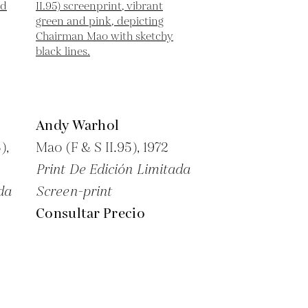
Andy Warhol
),
Mao (F & S II.95),
1972
Print De Edición Limitada
da
Screen-print
Consultar Precio