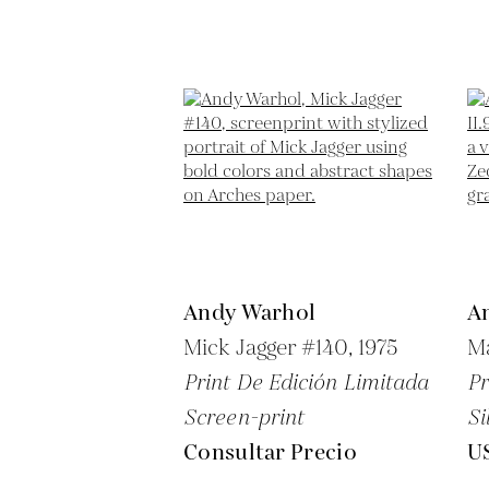
Andy Warhol
A
Mick Jagger #140,
1975
Ma
Print De Edición Limitada
Pr
Screen-print
Si
Consultar Precio
U