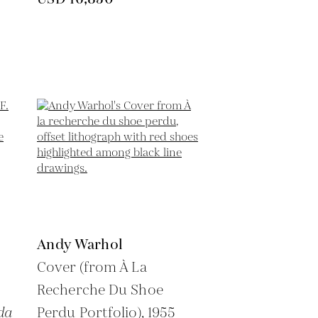
Andy Warhol
Cover (from À La
Recherche Du Shoe
da
Perdu Portfolio),
1955