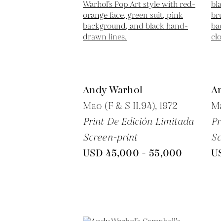
Andy Warhol
A
Mao (F & S II.94),
1972
Ma
Print De Edición Limitada
Pr
Screen-print
Sc
USD 45,000 - 55,000
U