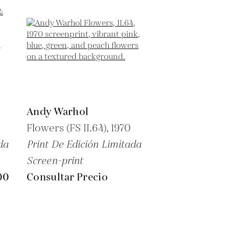
Andy Warhol
Flowers (FS II.64),
1970
da
Print De Edición Limitada
Screen-print
00
Consultar Precio