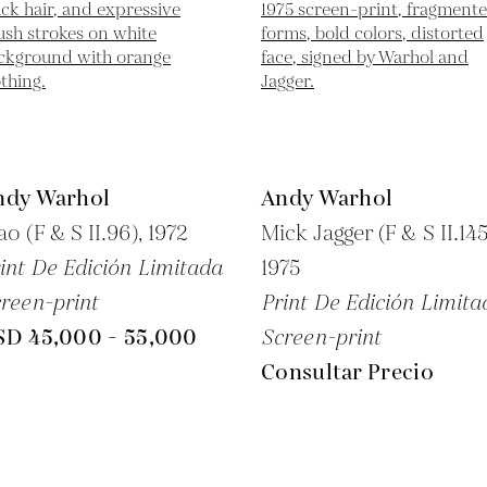
ndy Warhol
Andy Warhol
o (F & S II.96),
1972
Mick Jagger (F & S II.145
int De Edición Limitada
1975
reen-print
Print De Edición Limita
SD 45,000 - 55,000
Screen-print
Consultar Precio