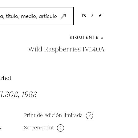
ES
/
€
EN
USD
SIGUIENTE »
NL
EUR
Wild Raspberries IV.140A
ES
GBP
FR
rhol
DE
II.308, 1983
Print de edición limitada
?
Screen-print
?
A