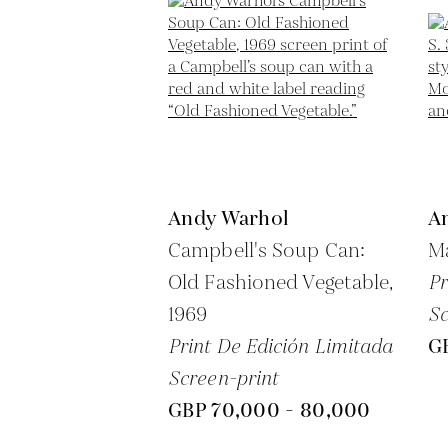
Andy Warhol
A
Campbell's Soup Can:
Ma
Old Fashioned Vegetable,
Pr
1969
Sc
Print De Edición Limitada
G
Screen-print
GBP 70,000 - 80,000