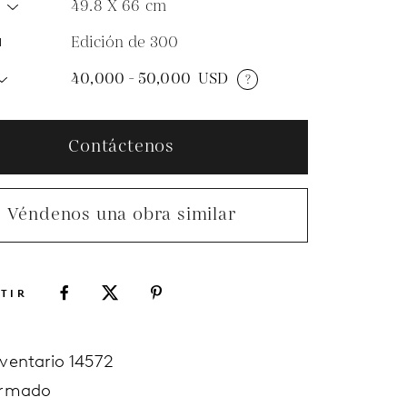
49.8 X 66
cm
O
Edición de 300
N
40,000 - 50,000
USD
?
Contáctenos
Véndenos una obra similar
TIR
nventario 14572
irmado