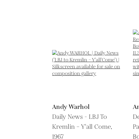
Andy Warhol
A
Daily News - LBJ To
De
Kremlin – Y'all Come,
Pa
1967
Bo