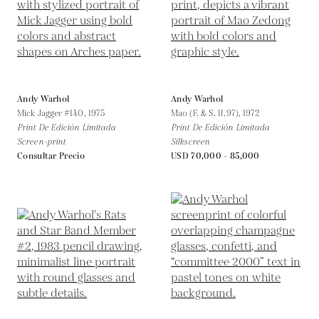
Andy Warhol
Andy Warhol
Mick Jagger #140,
1975
Mao (F. & S. II.97),
1972
Print De Edición Limitada
Print De Edición Limitada
Screen-print
Silkscreen
Consultar Precio
USD 70,000 - 85,000