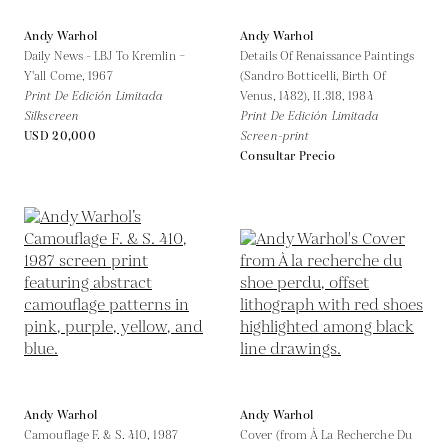
Andy Warhol
Andy Warhol
Daily News - LBJ To Kremlin –
Details Of Renaissance Paintings
Y'all Come,
1967
(Sandro Botticelli, Birth Of
Print De Edición Limitada
Venus, 1482), II.318,
1984
Silkscreen
Print De Edición Limitada
USD 20,000
Screen-print
Consultar Precio
Andy Warhol
Andy Warhol
Camouflage F. & S. 410,
1987
Cover (from À La Recherche Du