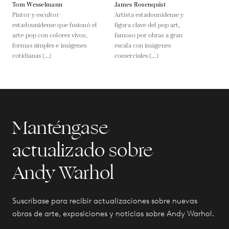
Tom Wesselmann
James Rosenquist
Pintor y escultor
Artista estadounidense y
estadounidense que fusionó el
figura clave del pop art,
arte pop con colores vivos,
famoso por obras a gran
formas simples e imágenes
escala con imágenes
cotidianas (...)
comerciales (...)
Manténgase
actualizado sobre
Andy Warhol
Suscríbase para recibir actualizaciones sobre nuevas
obras de arte, exposiciones y noticias sobre Andy Warhol.