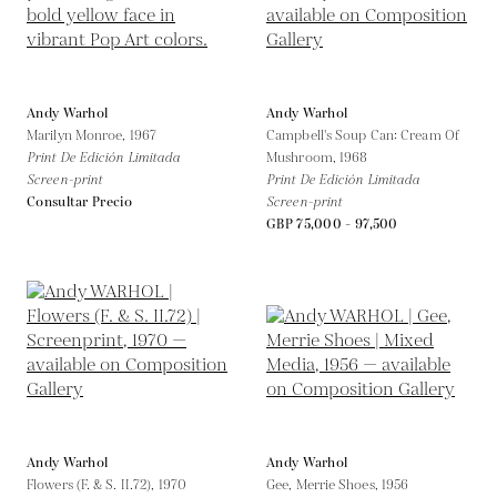
Andy Warhol
Andy Warhol
Marilyn Monroe,
1967
Campbell's Soup Can: Cream Of
Print De Edición Limitada
Mushroom,
1968
Screen-print
Print De Edición Limitada
Consultar Precio
Screen-print
GBP 75,000 - 97,500
Andy Warhol
Andy Warhol
Flowers (F. & S. II.72),
1970
Gee, Merrie Shoes,
1956