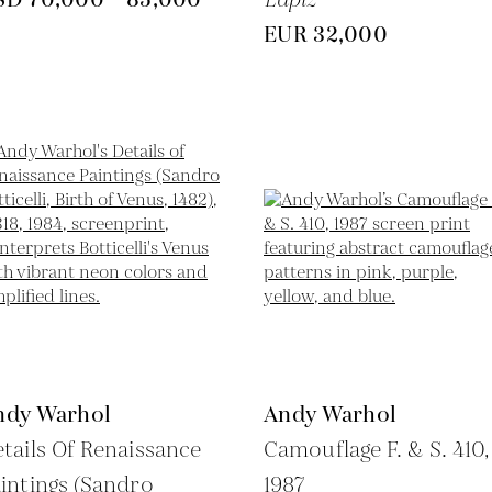
EUR 32,000
ndy Warhol
Andy Warhol
tails Of Renaissance
Camouflage F. & S. 410,
intings (Sandro
1987