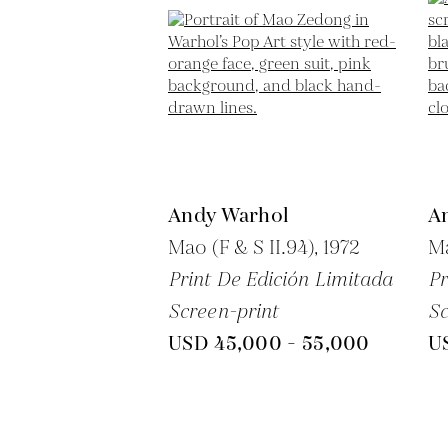
Andy Warhol
A
Mao (F & S II.94),
1972
Ma
Print De Edición Limitada
Pr
Screen-print
Sc
USD 45,000 - 55,000
U