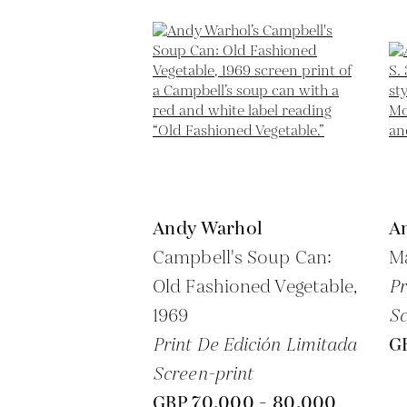
Andy Warhol
A
Campbell's Soup Can:
Ma
Old Fashioned Vegetable,
Pr
1969
Sc
Print De Edición Limitada
G
Screen-print
GBP 70,000 - 80,000