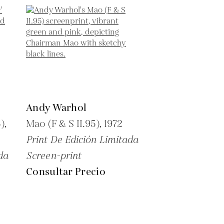
Andy Warhol
),
Mao (F & S II.95),
1972
Print De Edición Limitada
da
Screen-print
Consultar Precio