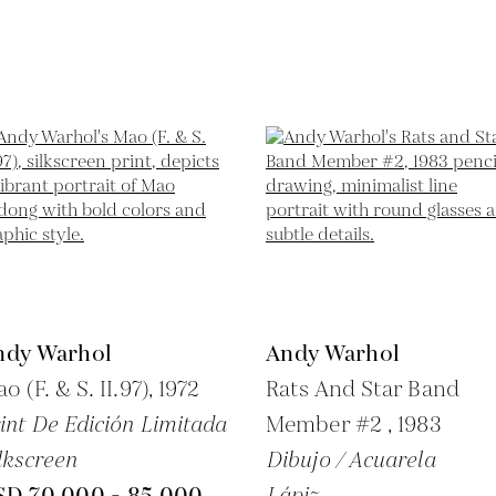
ndy Warhol
Andy Warhol
o (F. & S. II.97),
1972
Rats And Star Band
int De Edición Limitada
Member #2 ,
1983
lkscreen
Dibujo / Acuarela
SD 70,000 - 85,000
Lápiz