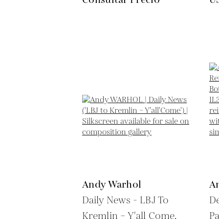
Andy Warhol
A
Daily News - LBJ To
De
Kremlin – Y'all Come,
Pa