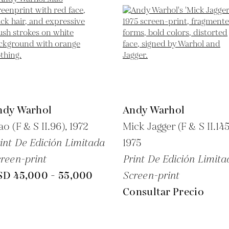
ndy Warhol
Andy Warhol
o (F & S II.96),
1972
Mick Jagger (F & S II.145
int De Edición Limitada
1975
reen-print
Print De Edición Limita
SD 45,000 - 55,000
Screen-print
Consultar Precio