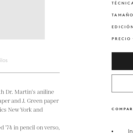
TÉCNIC
TAMAÑ
EDICIÓ
PRECIO
ilos
 Dr. Martin's aniline 
per and J. Green paper

ics New York and 
COMPAR
 '74 in pencil on verso, 
I