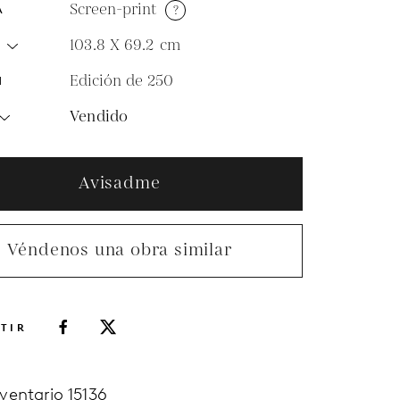
Screen-print
?
A
103.8 X 69.2
cm
O
Edición de 250
N
Vendido
Avisadme
Véndenos una obra similar
TIR
nventario 15136