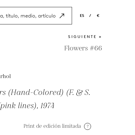
ES
/
€
EN
USD
SIGUIENTE »
NL
EUR
Flowers #66
ES
GBP
FR
rhol
DE
s (Hand-Colored) (F. & S.
 (pink lines), 1974
Print de edición limitada
?