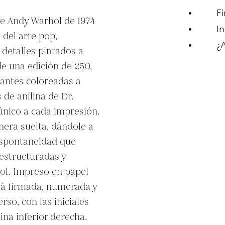
F
de Andy Warhol de 1974 
In
del arte pop, 
¿
detalles pintados a 
de una edición de 250, 
antes coloreadas a 
de anilina de Dr. 
nico a cada impresión. 
era suelta, dándole a 
espontaneidad que 
estructuradas y 
l. Impreso en papel 
stá firmada, numerada y 
rso, con las iniciales 
na inferior derecha. 