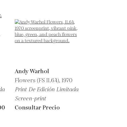
Andy Warhol
Flowers (FS II.64),
1970
da
Print De Edición Limitada
Screen-print
00
Consultar Precio