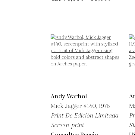
Andy Warhol
A
Mick Jagger #140,
1975
Ma
Print De Edición Limitada
Pr
Screen-print
Si
Consultar Precio
U