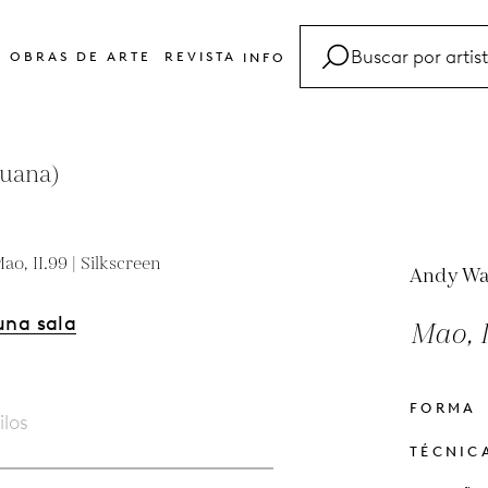
OBRAS DE ARTE
REVISTA
INFO
FAQ
Glosario
guana)
Contacto
Andy Wa
una sala
Mao, I
FORMA
ilos
TÉCNIC