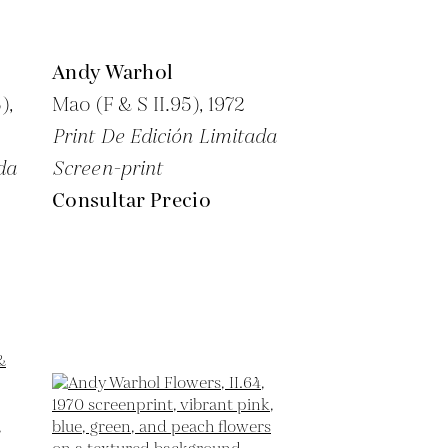
Andy Warhol
),
Mao (F & S II.95),
1972
Print De Edición Limitada
da
Screen-print
Consultar Precio