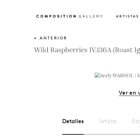
ARTISTAS
« ANTERIOR
Wild Raspberries IV.136A (Roast I
Ver en 
Detalles
Artista
Est