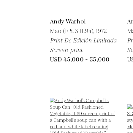
Andy Warhol
A
Mao (F & S II.94),
1972
Ma
Print De Edición Limitada
Pr
Screen-print
Sc
USD 45,000 - 55,000
U