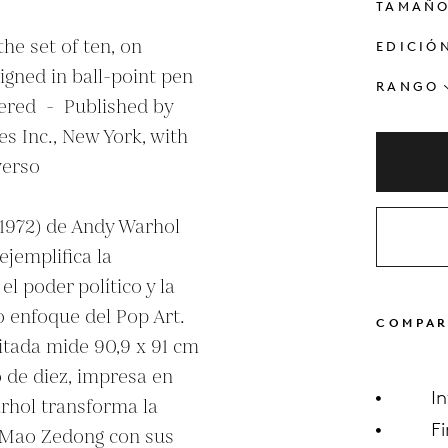
TAMAÑ
he set of ten, on 
EDICIÓ
igned in ball-point pen 
RANGO
ed  -  Published by 
s Inc., New York, with 
erso 

 (1972) de Andy Warhol 
jemplifica la 
l poder político y la 
o enfoque del Pop Art. 
COMPAR
itada mide 90,9 x 91 cm 
 de diez, impresa en 
I
rhol transforma la 
F
 Mao Zedong con sus 