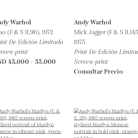
ndy Warhol
Andy Warhol
o (F & S II.96),
1972
Mick Jagger (F & S II.145
int De Edición Limitada
1975
reen-print
Print De Edición Limita
SD 45,000 - 55,000
Screen-print
Consultar Precio