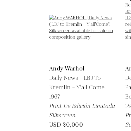
Andy Warhol
A
Daily News - LBJ To
De
Kremlin – Y'all Come,
Pa
1967
Bo
Print De Edición Limitada
14
Silkscreen
Pr
USD 20,000
Sc