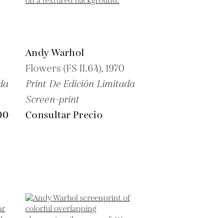
Andy Warhol
Flowers (FS II.64),
1970
da
Print De Edición Limitada
Screen-print
00
Consultar Precio