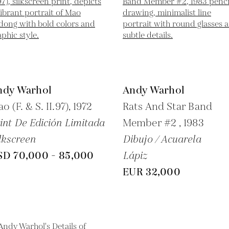
ndy Warhol
Andy Warhol
o (F. & S. II.97),
1972
Rats And Star Band
int De Edición Limitada
Member #2 ,
1983
lkscreen
Dibujo / Acuarela
SD 70,000 - 85,000
Lápiz
EUR 32,000