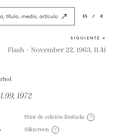
ES
/
€
EN
USD
SIGUIENTE »
NL
EUR
Flash - November 22, 1963, II.41
ES
GBP
FR
rhol
DE
I.99, 1972
Print de edición limitada
?
Silkscreen
?
A