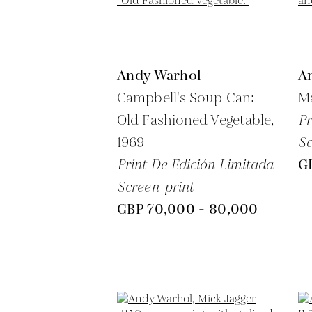
Andy Warhol
A
Campbell's Soup Can:
Ma
Old Fashioned Vegetable,
Pr
1969
Sc
Print De Edición Limitada
G
Screen-print
GBP 70,000 - 80,000