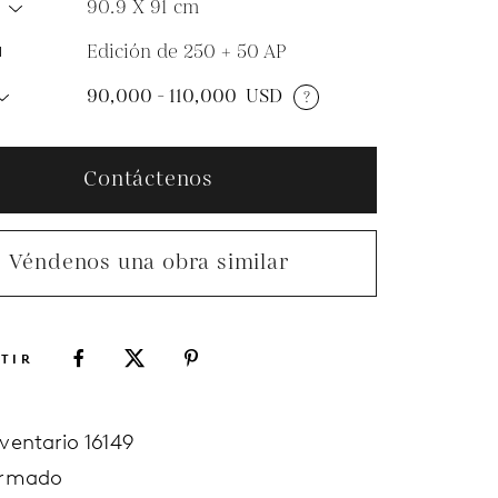
90.9 X 91
cm
O
Edición de 250 + 50 AP
N
90,000 - 110,000
USD
?
Contáctenos
Véndenos una obra similar
TIR
nventario 16149
irmado