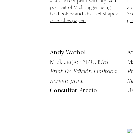
Andy Warhol
A
Mick Jagger #140,
1975
Ma
Print De Edición Limitada
Pr
Screen-print
Si
Consultar Precio
U