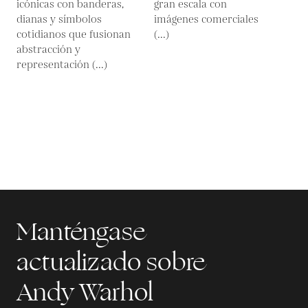
icónicas con banderas,
gran escala con
dianas y símbolos
imágenes comerciales
cotidianos que fusionan
(...)
abstracción y
representación (...)
Manténgase
actualizado sobre
Andy Warhol