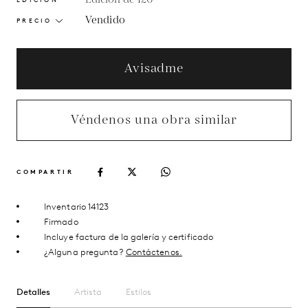
Vendido
PRECIO
Avisadme
Véndenos una obra similar
COMPARTIR
Inventario 14123
Firmado
Incluye factura de la galería y certificado
¿Alguna pregunta?
Contáctenos.
Detalles
Artista
Estilos