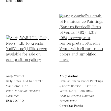
EUR 32,000
Andy Warhol
Andy Warhol
Daily News - LBJ To Kremlin –
Details Of Renaissance Paintings
Y'all Come,
1967
(Sandro Botticelli, Birth Of
Print De Edición Limitada
Venus, 1482), II.318,
1984
Silkscreen
Print De Edición Limitada
USD 20,000
Screen-print
Consultar Precio