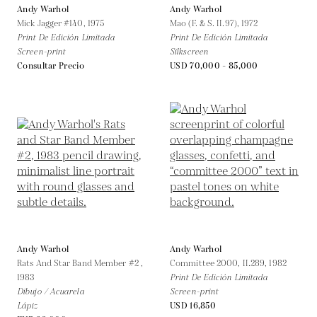
Andy Warhol
Andy Warhol
Mick Jagger #140,
1975
Mao (F. & S. II.97),
1972
Print De Edición Limitada
Print De Edición Limitada
Screen-print
Silkscreen
Consultar Precio
USD 70,000 - 85,000
Andy Warhol
Andy Warhol
Rats And Star Band Member #2 ,
Committee 2000, II.289,
1982
1983
Print De Edición Limitada
Dibujo / Acuarela
Screen-print
Lápiz
USD 16,850