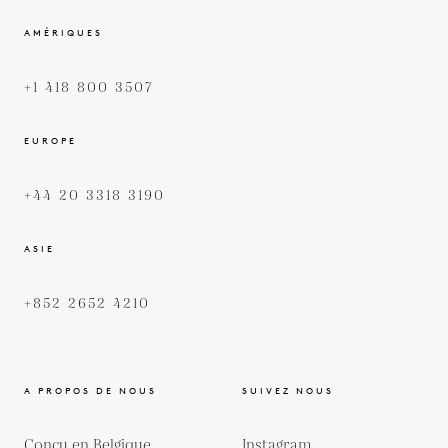
AMÉRIQUES
+1 418 800 3507
EUROPE
+44 20 3318 3190
ASIE
+852 2652 4210
A PROPOS DE NOUS
SUIVEZ NOUS
Conçu en Belgique
Instagram