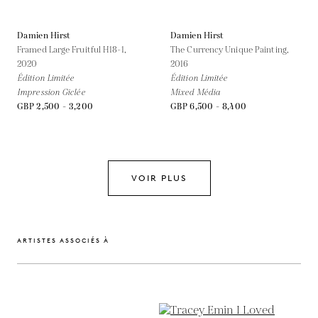
Damien Hirst
Damien Hirst
Framed Large Fruitful H18-1,
The Currency Unique Painting,
2020
2016
Édition Limitée
Édition Limitée
Impression Giclée
Mixed Média
GBP 2,500 - 3,200
GBP 6,500 - 8,400
VOIR PLUS
ARTISTES ASSOCIÉS À