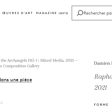
ŒUVRES D'ART
MAGAZINE
INFO
FAQ
Glossaire
Contact
Damien 
Raphae
dans une pièce
2021
es
FORME