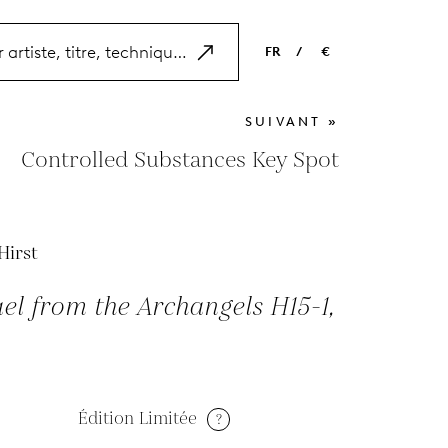
FR
/
€
EN
USD
SUIVANT »
NL
EUR
Controlled Substances Key Spot
ES
GBP
FR
Hirst
DE
l from the Archangels H15-1,
Édition Limitée
?