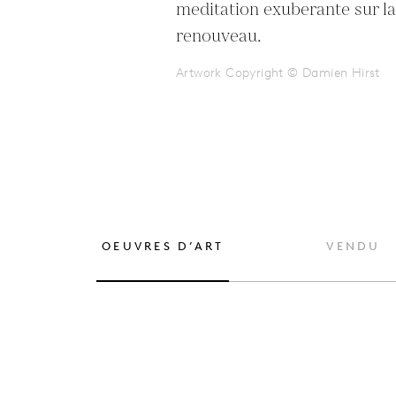
meditation exuberante sur la v
renouveau.
Artwork Copyright © Damien Hirst
OEUVRES D’ART
VENDU