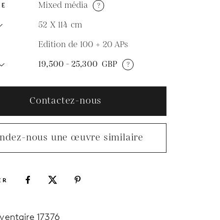
Mixed média
?
DE
52 X 114
cm
Edition de 100 + 20 APs
N
19,500 - 25,300
GBP
?
Contactez-nous
ndez-nous une œuvre similaire
ER
nventaire 17376