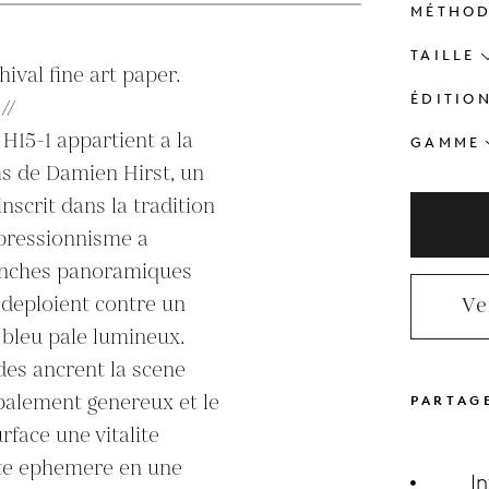
MÉTHO
TAILLE
ival fine art paper. 
ÉDITIO
/

15-1 appartient a la 
GAMME
s de Damien Hirst, un 
nscrit dans la tradition 
mpressionnisme a 
anches panoramiques 
deploient contre un 
Ve
 bleu pale lumineux. 
es ancrent la scene 
palement genereux et le 
PARTAG
rface une vitalite 
ute ephemere en une 
I