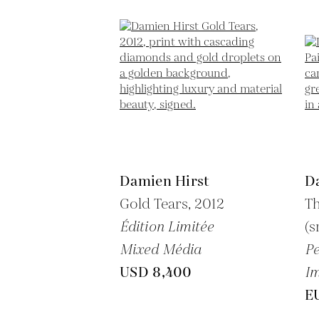
Damien Hirst
D
Gold Tears,
2012
Th
Édition Limitée
(s
Mixed Média
Pe
USD 8,400
Im
E