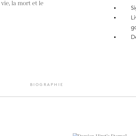
ie, la mort et le 
S
Li
ga
D
BIOGRAPHIE