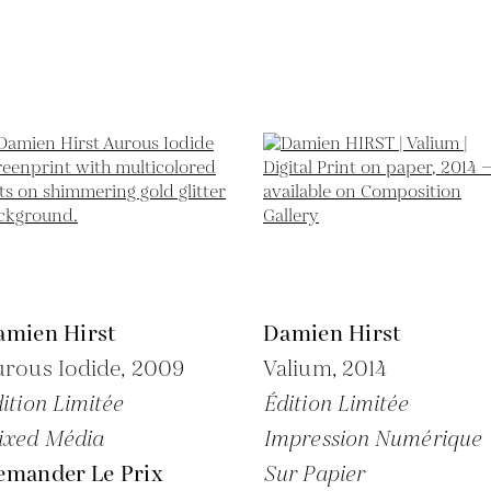
amien Hirst
Damien Hirst
rous Iodide,
2009
Valium,
2014
ition Limitée
Édition Limitée
ixed Média
Impression Numérique
emander Le Prix
Sur Papier