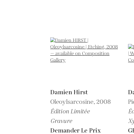
Damien Hirst
D
Oleoylsarcosine,
2008
Pi
Édition Limitée
Éd
Gravure
Xy
Demander Le Prix
GB