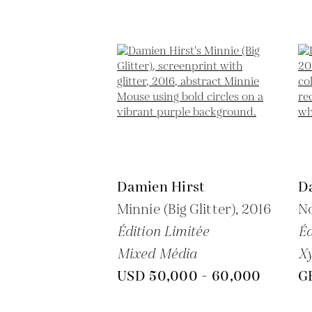
Damien Hirst
D
Minnie (Big Glitter),
2016
N
Édition Limitée
Éd
Mixed Média
Xy
USD 50,000 - 60,000
G