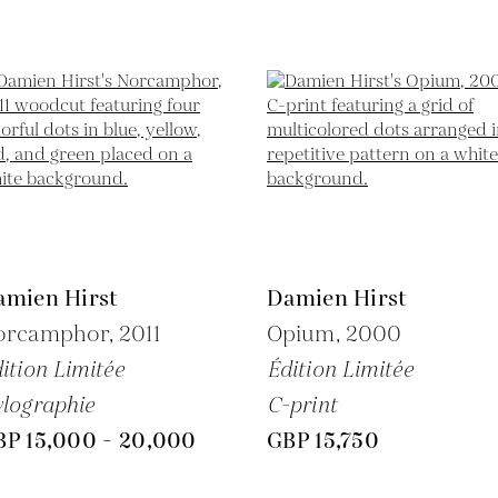
amien Hirst
Damien Hirst
orcamphor,
2011
Opium,
2000
ition Limitée
Édition Limitée
lographie
C-print
BP 15,000 - 20,000
GBP 15,750