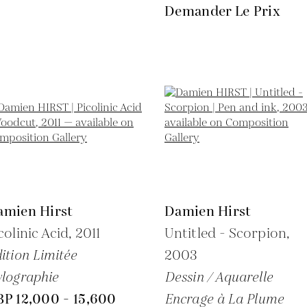
Demander Le Prix
amien Hirst
Damien Hirst
colinic Acid,
2011
Untitled - Scorpion,
ition Limitée
2003
lographie
Dessin / Aquarelle
P 12,000 - 15,600
Encrage à La Plume