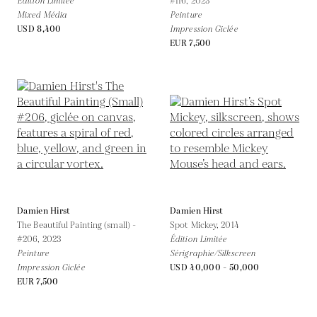
Édition Limitée
#116,
2023
Mixed Média
Peinture
USD 8,400
Impression Giclée
EUR 7,500
Damien Hirst
Damien Hirst
The Beautiful Painting (small) -
Spot Mickey,
2014
#206,
2023
Édition Limitée
Peinture
Sérigraphie/Silkscreen
Impression Giclée
USD 40,000 - 50,000
EUR 7,500