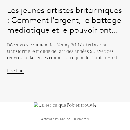
Les jeunes artistes britanniques
: Comment l'argent, le battage
médiatique et le pouvoir ont
remanié l'art dans les années
Découvrez comment les Young British Artists ont
1990
transformé le monde de l’art des années 90 avec des
œuvres audacieuses comme le requin de Damien Hirst.
Lire Plus
Artwork by Marcel Duchamp