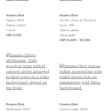
Damien Hirst
Damien Hirst
Opium,
2000
Ala Met, From 40 Woodcut
Édition Limitée
Spots,
2011
C-print
Édition Limitée
GBP 15,750
Xylographie
GBP 25,000 - 30,000
Damien Hirst
Damien Hirst
Methionine,
2010
Aurous Iodide,
2009