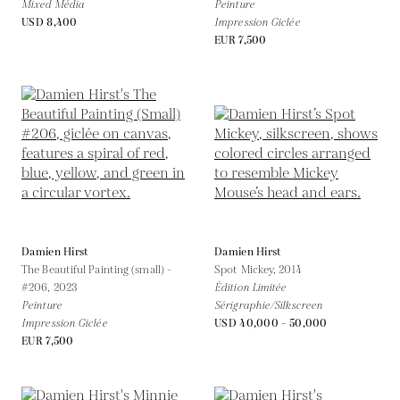
Mixed Média
Peinture
USD 8,400
Impression Giclée
EUR 7,500
Damien Hirst
Damien Hirst
The Beautiful Painting (small) -
Spot Mickey,
2014
#206,
2023
Édition Limitée
Peinture
Sérigraphie/Silkscreen
Impression Giclée
USD 40,000 - 50,000
EUR 7,500