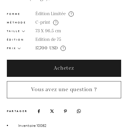
Édition Limitée
?
FORME
C-print
?
MÉTHODE
73 X 96.5
cm
TAILLE
Edition de 75
ÉDITION
17,700
USD
?
PRIX
Achetez
Vous avez une question ?
PARTAGER
Inventaire 10082