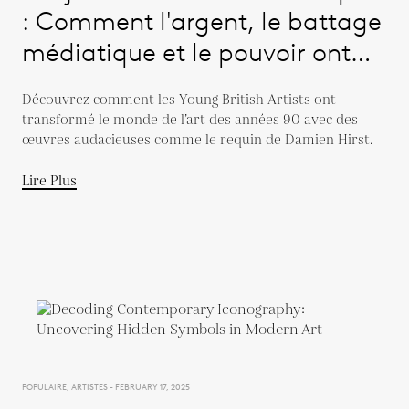
: Comment l'argent, le battage
médiatique et le pouvoir ont
remanié l'art dans les années
Découvrez comment les Young British Artists ont
1990
transformé le monde de l’art des années 90 avec des
œuvres audacieuses comme le requin de Damien Hirst.
Lire Plus
POPULAIRE, ARTISTES - FEBRUARY 17, 2025