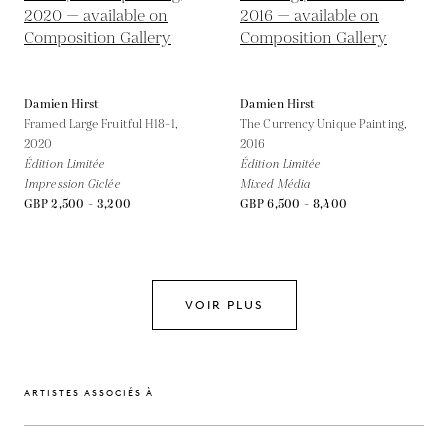
Damien Hirst
Damien Hirst
Framed Large Fruitful H18-1,
The Currency Unique Painting,
2020
2016
Édition Limitée
Édition Limitée
Impression Giclée
Mixed Média
GBP 2,500 - 3,200
GBP 6,500 - 8,400
VOIR PLUS
ARTISTES ASSOCIÉS À