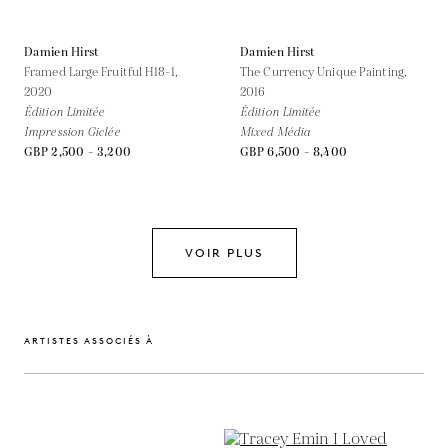
Damien Hirst
Damien Hirst
Framed Large Fruitful H18-1,
The Currency Unique Painting,
2020
2016
Édition Limitée
Édition Limitée
Impression Giclée
Mixed Média
GBP 2,500 - 3,200
GBP 6,500 - 8,400
VOIR PLUS
ARTISTES ASSOCIÉS À