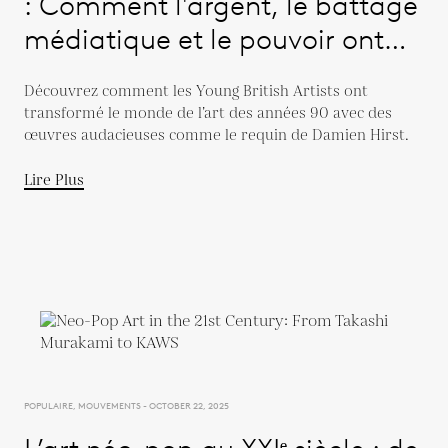
: Comment l'argent, le battage
médiatique et le pouvoir ont
remanié l'art dans les années
Découvrez comment les Young British Artists ont
1990
transformé le monde de l’art des années 90 avec des
œuvres audacieuses comme le requin de Damien Hirst.
Lire Plus
POPULAIRE, MOUVEMENTS - OCTOBER 22, 2025