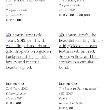
Eternal Prayer (Clear & Gold),
The Crucifix,
2005
2017
Sculpture / Objet
Sculpture / Objet
Mixed Média
Mixed Média
USD 70,000 - 80,000
EUR 20,000
Damien Hirst
Damien Hirst
Gold Tears,
2012
The Beautiful Painting (small) -
Édition Limitée
#116,
2023
Mixed Média
Peinture
USD 8,400
Impression Giclée
EUR 7,500