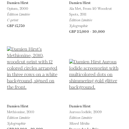
Damien Hirst
Damien Hirst
Opium,
2000
Ala Met, From 40 Woodcut
Édition Limitée
Spots,
2011
C-print
Édition Limitée
GBP 15,750
Xylographie
GBP 25,000 - 30,000
Damien Hirst
Damien Hirst
Methionine,
2010
Aurous Iodide,
2009
Édition Limitée
Édition Limitée
Xylographie
Mixed Média