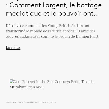
: Comment l'argent, le battage
médiatique et le pouvoir ont
remanié l'art dans les années
Découvrez comment les Young British Artists ont
1990
transformé le monde de l’art des années 90 avec des
œuvres audacieuses comme le requin de Damien Hirst.
Lire Plus
POPULAIRE, MOUVEMENTS - OCTOBER 22, 2025