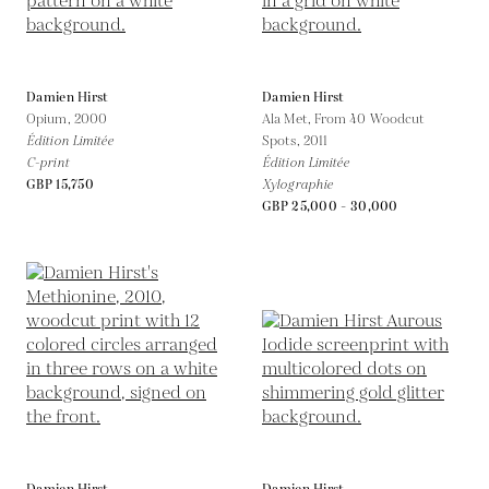
Damien Hirst
Damien Hirst
Opium,
2000
Ala Met, From 40 Woodcut
Édition Limitée
Spots,
2011
C-print
Édition Limitée
GBP 15,750
Xylographie
GBP 25,000 - 30,000