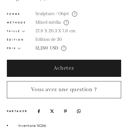
Sculpture / Objet
?
FORME
Mixed média
?
MÉTHODE
27.9 X 20.3 X 7.6
cm
TAILLE
Edition de 30
ÉDITION
12,240
USD
?
PRIX
Achetez
Vous avez une question ?
PARTAGER
Inventaire 14266