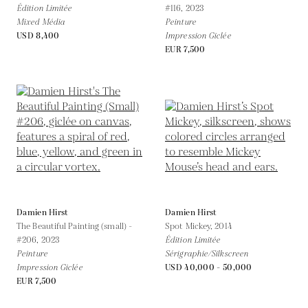
Édition Limitée
#116,
2023
Mixed Média
Peinture
USD 8,400
Impression Giclée
EUR 7,500
Damien Hirst
Damien Hirst
The Beautiful Painting (small) -
Spot Mickey,
2014
#206,
2023
Édition Limitée
Peinture
Sérigraphie/Silkscreen
Impression Giclée
USD 40,000 - 50,000
EUR 7,500